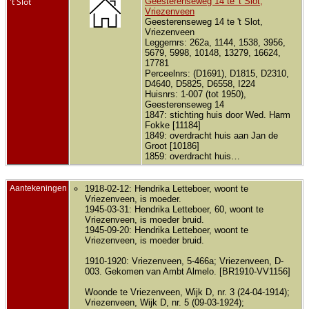
't Slot
Geesterenseweg 14 te 't Slot,
Vriezenveen
Geesterenseweg 14 te 't Slot,
Vriezenveen
Leggernrs: 262a, 1144, 1538, 3956,
5679, 5998, 10148, 13279, 16624,
17781
Perceelnrs: (D1691), D1815, D2310,
D4640, D5825, D6558, I224
Huisnrs: 1-007 (tot 1950),
Geesterenseweg 14
1847: stichting huis door Wed. Harm
Fokke [11184]
1849: overdracht huis aan Jan de
Groot [10186]
1859: overdracht huis…
Aantekeningen
1918-02-12: Hendrika Letteboer, woont te
Vriezenveen, is moeder.
1945-03-31: Hendrika Letteboer, 60, woont te
Vriezenveen, is moeder bruid.
1945-09-20: Hendrika Letteboer, woont te
Vriezenveen, is moeder bruid.
1910-1920: Vriezenveen, 5-466a; Vriezenveen, D-
003. Gekomen van Ambt Almelo. [BR1910-VV1156]
Woonde te Vriezenveen, Wijk D, nr. 3 (24-04-1914);
Vriezenveen, Wijk D, nr. 5 (09-03-1924);