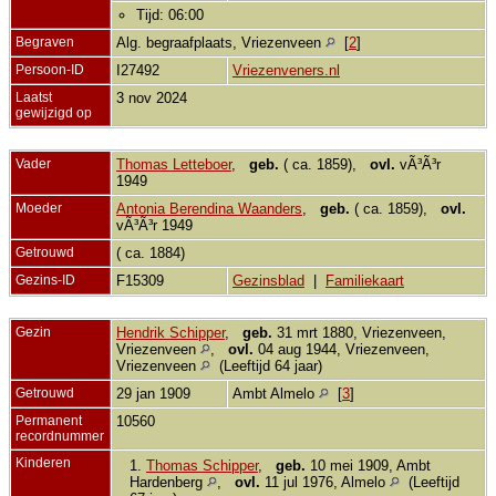
Tijd: 06:00
Begraven
Alg. begraafplaats, Vriezenveen
[
2
]
Persoon-ID
I27492
Vriezenveners.nl
Laatst
3 nov 2024
gewijzigd op
Vader
Thomas Letteboer
,
geb.
( ca. 1859),
ovl.
vÃ³Ã³r
1949
Moeder
Antonia Berendina Waanders
,
geb.
( ca. 1859),
ovl.
vÃ³Ã³r 1949
Getrouwd
( ca. 1884)
Gezins-ID
F15309
Gezinsblad
|
Familiekaart
Gezin
Hendrik Schipper
,
geb.
31 mrt 1880, Vriezenveen,
Vriezenveen
,
ovl.
04 aug 1944, Vriezenveen,
Vriezenveen
(Leeftijd 64 jaar)
Getrouwd
29 jan 1909
Ambt Almelo
[
3
]
Permanent
10560
recordnummer
Kinderen
1.
Thomas Schipper
,
geb.
10 mei 1909, Ambt
Hardenberg
,
ovl.
11 jul 1976, Almelo
(Leeftijd