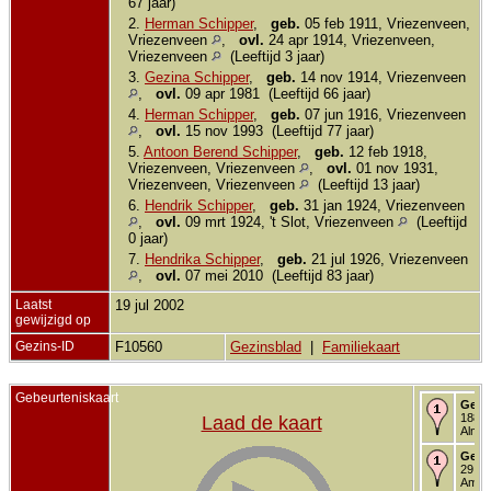
67 jaar)
2.
Herman Schipper
,
geb.
05 feb 1911, Vriezenveen,
Vriezenveen
,
ovl.
24 apr 1914, Vriezenveen,
Vriezenveen
(Leeftijd 3 jaar)
3.
Gezina Schipper
,
geb.
14 nov 1914, Vriezenveen
,
ovl.
09 apr 1981 (Leeftijd 66 jaar)
4.
Herman Schipper
,
geb.
07 jun 1916, Vriezenveen
,
ovl.
15 nov 1993 (Leeftijd 77 jaar)
5.
Antoon Berend Schipper
,
geb.
12 feb 1918,
Vriezenveen, Vriezenveen
,
ovl.
01 nov 1931,
Vriezenveen, Vriezenveen
(Leeftijd 13 jaar)
6.
Hendrik Schipper
,
geb.
31 jan 1924, Vriezenveen
,
ovl.
09 mrt 1924, 't Slot, Vriezenveen
(Leeftijd
0 jaar)
7.
Hendrika Schipper
,
geb.
21 jul 1926, Vriezenveen
,
ovl.
07 mei 2010 (Leeftijd 83 jaar)
Laatst
19 jul 2002
gewijzigd op
Gezins-ID
F10560
Gezinsblad
|
Familiekaart
Gebeurteniskaart
Gebo
1885 
Laad de kaart
Almel
Getr
29 ja
Ambt 