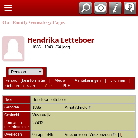
Our Family Genealogy Pages
Hendrika Letteboer
1885 - 1949 (64 jaar)
Persoonlijke informatie
|
Media
|
Aantekeningen
|
Bronnen
|
Gebeurteniskaart
|
Alles
|
PDF
Naam
Hendrika
Letteboer
Geboren
1885
Ambt Almelo
Geslacht
Vrouwelijk
Permanent
27492
recordnummer
Overleden
06 apr 1949
Vriezenveen, Vriezenveen
[
1
]