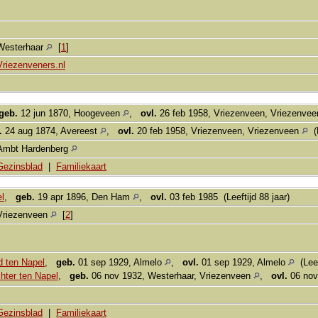
Westerhaar
[
1
]
Vriezenveners.nl
geb.
12 jun 1870, Hoogeveen
,
ovl.
26 feb 1958, Vriezenveen, Vriezenve
.
24 aug 1874, Avereest
,
ovl.
20 feb 1958, Vriezenveen, Vriezenveen
(L
Ambt Hardenberg
Gezinsblad
|
Familiekaart
el
,
geb.
19 apr 1896, Den Ham
,
ovl.
03 feb 1985 (Leeftijd 88 jaar)
Vriezenveen
[
2
]
d ten Napel
,
geb.
01 sep 1929, Almelo
,
ovl.
01 sep 1929, Almelo
(Leef
hter ten Napel
,
geb.
06 nov 1932, Westerhaar, Vriezenveen
,
ovl.
06 nov
Gezinsblad
|
Familiekaart