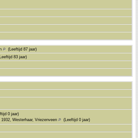
en
(Leeftijd 87 jaar)
eeftijd 83 jaar)
tijd 0 jaar)
 1932, Westerhaar, Vriezenveen
(Leeftijd 0 jaar)