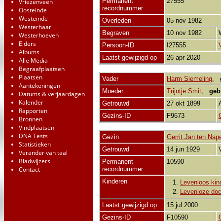
Permanent
27555
Vriezenveen
recordnummer
Oosteinde
Westeinde
Overleden
05 nov 1982
Westerhaar
Begraven
10 nov 1982
Westerhoeven
Elders
Persoon-ID
I27555
Albums
Laatst gewijzigd op
26 apr 2020
Alle Media
Begraafplaatsen
Plaatsen
Vader
Harm Siemeling
,
Aantekeningen
Moeder
Trijntje Smit
,
geb
Datums & verjaardagen
Kalender
Getrouwd
27 okt 1899
Rapporten
Gezins-ID
F9673
Bronnen
Vindplaatsen
DNA Tests
Gezin
Gerrit Jan ten Nap
Statistieken
Getrouwd
14 jun 1929
Verander van taal
Bladwijzers
Permanent
10590
Contact
recordnummer
Kinderen
1.
Levenloos kin
2.
Levenloze doc
Laatst gewijzigd op
15 jul 2000
Gezins-ID
F10590