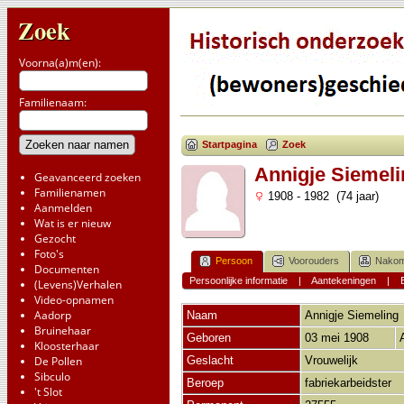
Zoek
Voorna(a)m(en):
Familienaam:
Startpagina
Zoek
Annigje Siemeli
Geavanceerd zoeken
Familienamen
1908 - 1982 (74 jaar)
Aanmelden
Wat is er nieuw
Gezocht
Foto's
Persoon
Voorouders
Nakom
Documenten
Persoonlijke informatie
|
Aantekeningen
|
(Levens)Verhalen
Video-opnamen
Aadorp
Naam
Annigje
Siemeling
Bruinehaar
Geboren
03 mei 1908
Kloosterhaar
De Pollen
Geslacht
Vrouwelijk
Sibculo
Beroep
fabriekarbeidster
't Slot