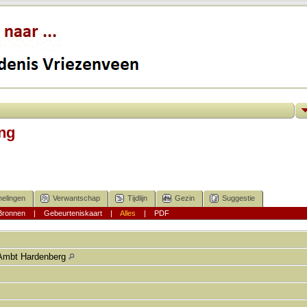
ng
elingen
Verwantschap
Tijdlijn
Gezin
Suggestie
Bronnen
|
Gebeurteniskaart
|
Alles
|
PDF
Ambt Hardenberg