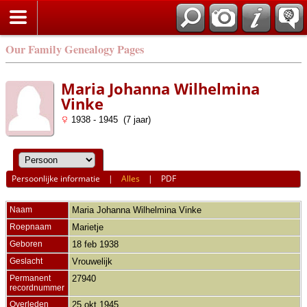
Our Family Genealogy Pages
Maria Johanna Wilhelmina
Vinke
1938 - 1945 (7 jaar)
Persoonlijke informatie
|
Alles
|
PDF
Naam
Maria Johanna Wilhelmina
Vinke
Roepnaam
Marietje
Geboren
18 feb 1938
Geslacht
Vrouwelijk
Permanent
27940
recordnummer
Overleden
25 okt 1945