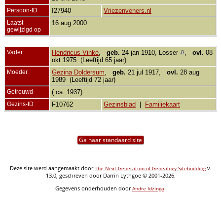
Persoon-ID
I27940
Vriezenveners.nl
Laatst
16 aug 2000
gewijzigd op
Vader
Hendricus Vinke
,
geb.
24 jan 1910, Losser
,
ovl.
08
okt 1975 (Leeftijd 65 jaar)
Moeder
Gezina Doldersum
,
geb.
21 jul 1917,
ovl.
28 aug
1989 (Leeftijd 72 jaar)
Getrouwd
( ca. 1937)
Gezins-ID
F10762
Gezinsblad
|
Familiekaart
Ga naar standaard site
Deze site werd aangemaakt door
v.
The Next Generation of Genealogy Sitebuilding
13.0, geschreven door Darrin Lythgoe © 2001-2026.
Gegevens onderhouden door
.
Andre Idzinga