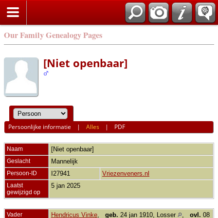
Our Family Genealogy Pages
[Niet openbaar]
Persoonlijke informatie
|
Alles
|
PDF
Naam
[Niet openbaar]
Geslacht
Mannelijk
Persoon-ID
I27941
Vriezenveners.nl
Laatst
5 jan 2025
gewijzigd op
Vader
Hendricus Vinke
,
geb.
24 jan 1910, Losser
,
ovl.
08