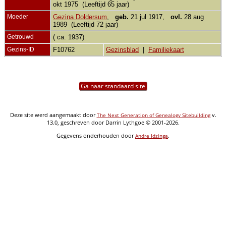
okt 1975 (Leeftijd 65 jaar)
Moeder
Gezina Doldersum
,
geb.
21 jul 1917,
ovl.
28 aug
1989 (Leeftijd 72 jaar)
Getrouwd
( ca. 1937)
Gezins-ID
F10762
Gezinsblad
|
Familiekaart
Ga naar standaard site
Deze site werd aangemaakt door
v.
The Next Generation of Genealogy Sitebuilding
13.0, geschreven door Darrin Lythgoe © 2001-2026.
Gegevens onderhouden door
.
Andre Idzinga