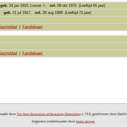
,
geb.
24 jan 1910, Losser
,
ovl.
08 okt 1975 (Leeftijd 65 jaar)
,
geb.
21 jul 1917,
ovl.
28 aug 1989 (Leeftijd 72 jaar)
Gezinsblad
|
Familiekaart
Gezinsblad
|
Familiekaart
emaakt door
v. 13.0, geschreven door Darri
The Next Generation of Genealogy Sitebuilding
Gegevens onderhouden door
.
Andre Idzinga