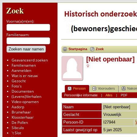
Zoek
Voorna(a)m(en):
Familienaam:
Startpagina
Zoek
[Niet openbaar]
Geavanceerd zoeken
Familienamen
Aanmelden
Wat is er nieuw
Gezocht
Foto's
Persoon
Voorouders
Nakom
Documenten
Persoonlijke informatie
|
Alles
|
PDF
(Levens)Verhalen
Video-opnamen
Aadorp
Naam
[Niet openbaar]
Bruinehaar
Geslacht
Vrouwelijk
Kloosterhaar
De Pollen
Persoon-ID
I27944
Sibculo
Laatst gewijzigd op
5 jan 2025
't Slot