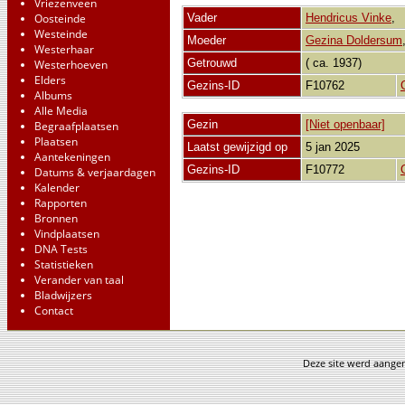
Vriezenveen
Oosteinde
Vader
Hendricus Vinke
Westeinde
Moeder
Gezina Doldersum
Westerhaar
Getrouwd
( ca. 1937)
Westerhoeven
Elders
Gezins-ID
F10762
Albums
Alle Media
Gezin
[Niet openbaar]
Begraafplaatsen
Plaatsen
Laatst gewijzigd op
5 jan 2025
Aantekeningen
Gezins-ID
F10772
Datums & verjaardagen
Kalender
Rapporten
Bronnen
Vindplaatsen
DNA Tests
Statistieken
Verander van taal
Bladwijzers
Contact
Deze site werd aang