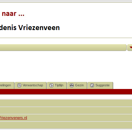
elingen
Verwantschap
Tijdlijn
Gezin
Suggestie
Vriezenveners.nl