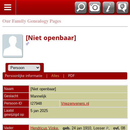
Our Family Genealogy Pages
[Niet openbaar]
Persoonlijke informatie
|
Alles
|
PDF
Naam
[Niet openbaar]
Geslacht
Mannelijk
Persoon-ID
I27948
Vriezenveners.nl
Laatst
5 jan 2025
gewijzigd op
Vader
Hendricus Vinke
,
geb.
24 jan 1910, Losser
,
ovl.
08