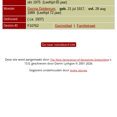
okt 1975 (Leeftijd 65 jaar)
Moeder
Gezina Doldersum
,
geb.
21 jul 1917,
ovl.
28 aug
1989 (Leeftijd 72 jaar)
Getrouwd
( ca. 1937)
Gezins-ID
F10762
Gezinsblad
|
Familiekaart
Ga naar standaard site
Deze site werd aangemaakt door
v.
The Next Generation of Genealogy Sitebuilding
13.0, geschreven door Darrin Lythgoe © 2001-2026.
Gegevens onderhouden door
.
Andre Idzinga