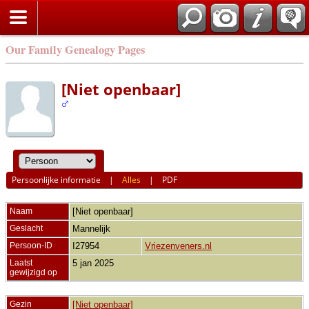
Our Family Genealogy Pages
[Niet openbaar]
Persoonlijke informatie
|
Alles
|
PDF
Naam
[Niet openbaar]
Geslacht
Mannelijk
Persoon-ID
I27954
Vriezenveners.nl
Laatst
5 jan 2025
gewijzigd op
Gezin
[Niet openbaar]