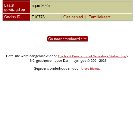
Laatst
5 jan 2025
gewijzigd op
Gezins-ID
F10773
Gezinsblad
|
Familiekaart
Ga naar standaard site
Deze site werd aangemaakt door
v.
The Next Generation of Genealogy Sitebuilding
13.0, geschreven door Darrin Lythgoe © 2001-2026.
Gegevens onderhouden door
.
Andre Idzinga