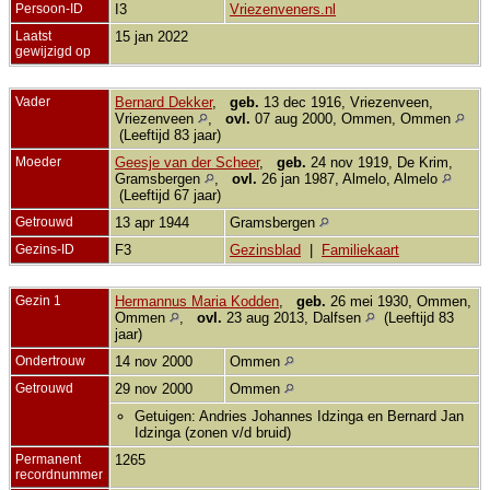
Persoon-ID
I3
Vriezenveners.nl
Laatst
15 jan 2022
gewijzigd op
Vader
Bernard Dekker
,
geb.
13 dec 1916, Vriezenveen,
Vriezenveen
,
ovl.
07 aug 2000, Ommen, Ommen
(Leeftijd 83 jaar)
Moeder
Geesje van der Scheer
,
geb.
24 nov 1919, De Krim,
Gramsbergen
,
ovl.
26 jan 1987, Almelo, Almelo
(Leeftijd 67 jaar)
Getrouwd
13 apr 1944
Gramsbergen
Gezins-ID
F3
Gezinsblad
|
Familiekaart
Gezin 1
Hermannus Maria Kodden
,
geb.
26 mei 1930, Ommen,
Ommen
,
ovl.
23 aug 2013, Dalfsen
(Leeftijd 83
jaar)
Ondertrouw
14 nov 2000
Ommen
Getrouwd
29 nov 2000
Ommen
Getuigen: Andries Johannes Idzinga en Bernard Jan
Idzinga (zonen v/d bruid)
Permanent
1265
recordnummer