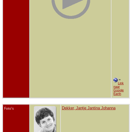
=
Link
naar
Google
Earth
Foto's
Dekker, Jantje Jantina Johanna