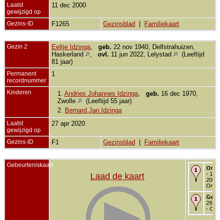
Laatst
11 dec 2000
gewijzigd op
Gezins-ID
F1265
Gezinsblad
|
Familiekaart
Gezin 2
Eeltje Idzinga
,
geb.
22 nov 1940, Delfstrahuizen,
Haskerland
,
ovl.
11 jun 2022, Lelystad
(Leeftijd
81 jaar)
Permanent
1
recordnummer
Kinderen
1.
Andries Johannes Idzinga
,
geb.
16 dec 1970,
Zwolle
(Leeftijd 55 jaar)
2.
Bernard Jan Idzinga
Laatst
27 apr 2020
gewijzigd op
Gezins-ID
F1
Gezinsblad
|
Familiekaart
Gebeurteniskaart
Onde
- 14 
Laad de kaart
2000 
Omm
Getr
29 no
- Om