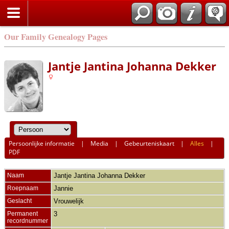
Our Family Genealogy Pages
Jantje Jantina Johanna Dekker
Persoonlijke informatie
|
Media
|
Gebeurteniskaart
|
Alles
|
PDF
Naam
Jantje Jantina Johanna
Dekker
Roepnaam
Jannie
Geslacht
Vrouwelijk
Permanent
3
recordnummer