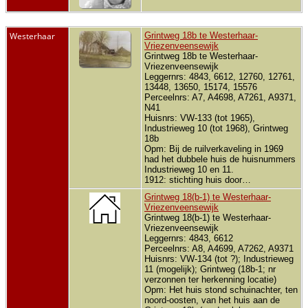
Westerhaar
Grintweg 18b te Westerhaar-
Vriezenveensewijk
Grintweg 18b te Westerhaar-
Vriezenveensewijk
Leggernrs: 4843, 6612, 12760, 12761,
13448, 13650, 15174, 15576
Perceelnrs: A7, A4698, A7261, A9371,
N41
Huisnrs: VW-133 (tot 1965),
Industrieweg 10 (tot 1968), Grintweg
18b
Opm: Bij de ruilverkaveling in 1969
had het dubbele huis de huisnummers
Industrieweg 10 en 11.
1912: stichting huis door…
Grintweg 18(b-1) te Westerhaar-
Vriezenveensewijk
Grintweg 18(b-1) te Westerhaar-
Vriezenveensewijk
Leggernrs: 4843, 6612
Perceelnrs: A8, A4699, A7262, A9371
Huisnrs: VW-134 (tot ?); Industrieweg
11 (mogelijk); Grintweg (18b-1; nr
verzonnen ter herkenning locatie)
Opm: Het huis stond schuinachter, ten
noord-oosten, van het huis aan de