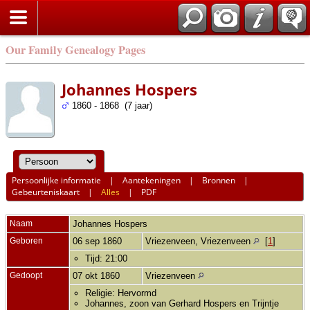
Our Family Genealogy Pages
Johannes Hospers
1860 - 1868 (7 jaar)
Persoonlijke informatie
|
Aantekeningen
|
Bronnen
|
Gebeurteniskaart
|
Alles
|
PDF
Naam
Johannes
Hospers
Geboren
06 sep 1860
Vriezenveen, Vriezenveen
[
1
]
Tijd: 21:00
Gedoopt
07 okt 1860
Vriezenveen
Religie: Hervormd
Johannes, zoon van Gerhard Hospers en Trijntje