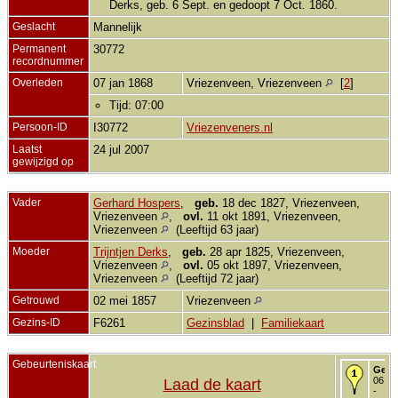
Derks, geb. 6 Sept. en gedoopt 7 Oct. 1860.
Geslacht
Mannelijk
Permanent
30772
recordnummer
Overleden
07 jan 1868
Vriezenveen, Vriezenveen
[
2
]
Tijd: 07:00
Persoon-ID
I30772
Vriezenveners.nl
Laatst
24 jul 2007
gewijzigd op
Vader
Gerhard Hospers
,
geb.
18 dec 1827, Vriezenveen,
Vriezenveen
,
ovl.
11 okt 1891, Vriezenveen,
Vriezenveen
(Leeftijd 63 jaar)
Moeder
Trijntjen Derks
,
geb.
28 apr 1825, Vriezenveen,
Vriezenveen
,
ovl.
05 okt 1897, Vriezenveen,
Vriezenveen
(Leeftijd 72 jaar)
Getrouwd
02 mei 1857
Vriezenveen
Gezins-ID
F6261
Gezinsblad
|
Familiekaart
Gebeurteniskaart
Gebo
06 se
Laad de kaart
-