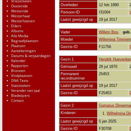
Vriezenveen
Overleden
12 feb 1890
Oosteinde
Westeinde
Persoon-ID
I31004
Westerhaar
Laatst gewijzigd op
19 jul 2017
Westerhoeven
Elders
Albums
Vader
Willem Bos
,
geb.
Alle Media
Moeder
Willemina Timmer
Begraafplaatsen
Plaatsen
Gezins-ID
F11756
Aantekeningen
Datums & verjaardagen
Gezin 1
Hendrik Hoevenbe
Kalender
Rapporten
Getrouwd
28 jul 1870
Bronnen
Permanent
25453
Vindplaatsen
recordnummer
DNA Tests
Statistieken
Laatst gewijzigd op
19 jul 2017
Verander van taal
Gezins-ID
F25453
Bladwijzers
Contact
Gezin 2
Gomarus Dingema
Kinderen
1.
Wilhelmina D
Laatst gewijzigd op
5 jan 2025
Gezins-ID
F30708