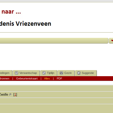
elingen
Verwantschap
Tijdlijn
Gezin
Suggestie
Bronnen
|
Gebeurteniskaart
|
Alles
|
PDF
Zwolle
[
1
]