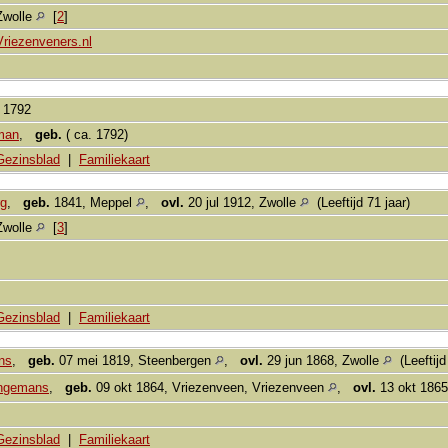
Zwolle
[
2
]
Vriezenveners.nl
1792
man
,
geb.
( ca. 1792)
Gezinsblad
|
Familiekaart
rg
,
geb.
1841, Meppel
,
ovl.
20 jul 1912, Zwolle
(Leeftijd 71 jaar)
Zwolle
[
3
]
Gezinsblad
|
Familiekaart
ns
,
geb.
07 mei 1819, Steenbergen
,
ovl.
29 jun 1868, Zwolle
(Leeftijd
ingemans
,
geb.
09 okt 1864, Vriezenveen, Vriezenveen
,
ovl.
13 okt 1865
Gezinsblad
|
Familiekaart