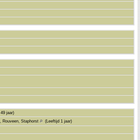
 49 jaar)
, Rouveen, Staphorst
(Leeftijd 1 jaar)