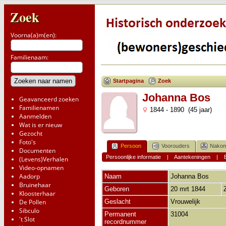
Zoek
Voorna(a)m(en):
Familienaam:
Startpagina
Zoek
Johanna Bos
Geavanceerd zoeken
Familienamen
1844 - 1890 (45 jaar)
Aanmelden
Wat is er nieuw
Gezocht
Foto's
Persoon
Voorouders
Nakom
Documenten
Persoonlijke informatie
|
Aantekeningen
|
(Levens)Verhalen
Video-opnamen
Aadorp
Naam
Johanna
Bos
Bruinehaar
Geboren
20 mrt 1844
Kloosterhaar
De Pollen
Geslacht
Vrouwelijk
Sibculo
Permanent
31004
't Slot
recordnummer