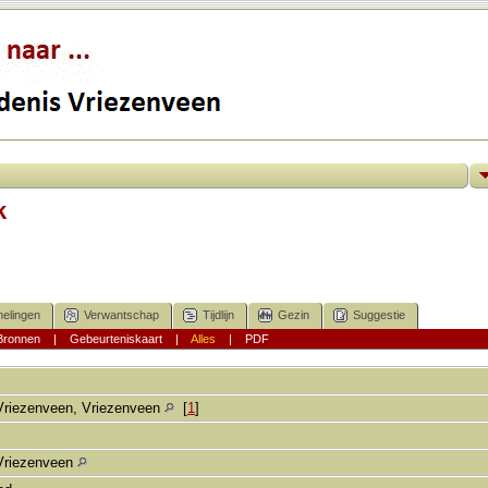
k
elingen
Verwantschap
Tijdlijn
Gezin
Suggestie
Bronnen
|
Gebeurteniskaart
|
Alles
|
PDF
Vriezenveen, Vriezenveen
[
1
]
Vriezenveen