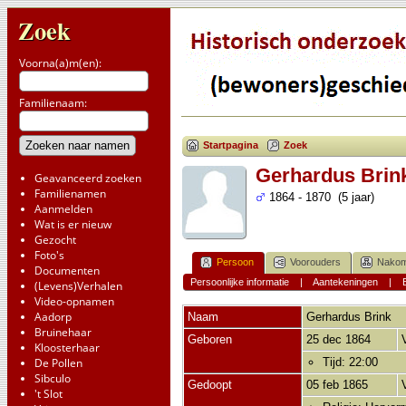
Zoek
Voorna(a)m(en):
Familienaam:
Startpagina
Zoek
Gerhardus Brin
Geavanceerd zoeken
Familienamen
1864 - 1870 (5 jaar)
Aanmelden
Wat is er nieuw
Gezocht
Foto's
Persoon
Voorouders
Nakom
Documenten
Persoonlijke informatie
|
Aantekeningen
|
(Levens)Verhalen
Video-opnamen
Aadorp
Naam
Gerhardus
Brink
Bruinehaar
Geboren
25 dec 1864
Kloosterhaar
De Pollen
Tijd: 22:00
Sibculo
Gedoopt
05 feb 1865
't Slot