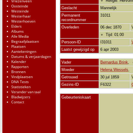
Religie: Hervor
Vriezenveen
Oosteinde
Geslacht
Mannelijk
Westeinde
Permanent
31011
Westerhaar
recordnummer
Westerhoeven
Elders
Overleden
06 dec 1870
Albums
Tijd: 01:00
Alle Media
Begraafplaatsen
Persoon-ID
I31011
Plaatsen
Laatst gewijzigd op
6 apr 2003
Aantekeningen
Datums & verjaardagen
Kalender
Vader
Bernardus Brink
,
Rapporten
Moeder
Helena Wessels
,
Bronnen
Vindplaatsen
Getrouwd
30 jul 1859
DNA Tests
Gezins-ID
F6322
Statistieken
Verander van taal
Bladwijzers
Gebeurteniskaart
Contact