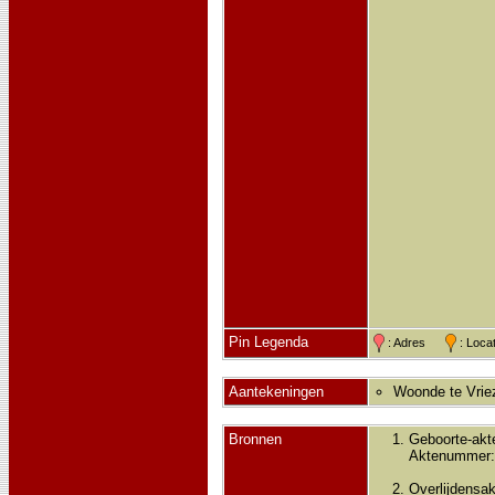
Pin Legenda
: Adres
: Loc
Aantekeningen
Woonde te Vriez
Bronnen
Geboorte-akt
Aktenummer:
Overlijdensak