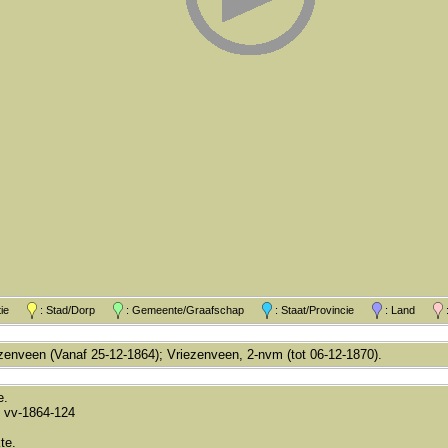
atie
: Stad/Dorp
: Gemeente/Graafschap
: Staat/Provincie
: Land
:
enveen (Vanaf 25-12-1864); Vriezenveen, 2-nvm (tot 06-12-1870).
e.
 vv-1864-124
te.