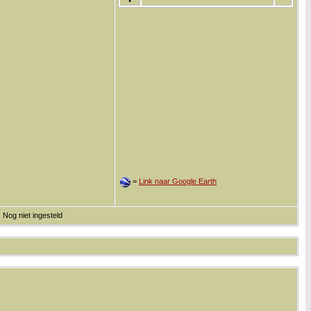
=
Link naar Google Earth
 Nog niet ingesteld