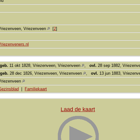
md
Vriezenveen, Vriezenveen
[
2
]
Vriezenveners.nl
geb.
11 okt 1828, Vriezenveen, Vriezenveen
,
ovl.
28 sep 1882, Vriezenv
geb.
28 dec 1826, Vriezenveen, Vriezenveen
,
ovl.
13 jun 1883, Vriezenv
Vriezenveen
Gezinsblad
|
Familiekaart
Laad de kaart