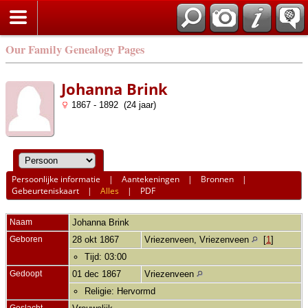
Our Family Genealogy Pages
Johanna Brink
1867 - 1892 (24 jaar)
Persoonlijke informatie
|
Aantekeningen
|
Bronnen
|
Gebeurteniskaart
|
Alles
|
PDF
Naam
Johanna
Brink
Geboren
28 okt 1867
Vriezenveen, Vriezenveen
[
1
]
Tijd: 03:00
Gedoopt
01 dec 1867
Vriezenveen
Religie: Hervormd
Geslacht