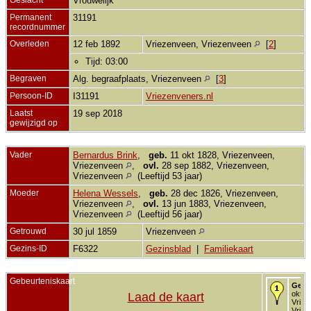
Vrouwelijk
Permanent
31191
recordnummer
Overleden
12 feb 1892
Vriezenveen, Vriezenveen
[
2
]
Tijd: 03:00
Begraven
Alg. begraafplaats, Vriezenveen
[
3
]
Persoon-ID
I31191
Vriezenveners.nl
Laatst
19 sep 2018
gewijzigd op
Vader
Bernardus Brink
,
geb.
11 okt 1828, Vriezenveen,
Vriezenveen
,
ovl.
28 sep 1882, Vriezenveen,
Vriezenveen
(Leeftijd 53 jaar)
Moeder
Helena Wessels
,
geb.
28 dec 1826, Vriezenveen,
Vriezenveen
,
ovl.
13 jun 1883, Vriezenveen,
Vriezenveen
(Leeftijd 56 jaar)
Getrouwd
30 jul 1859
Vriezenveen
Gezins-ID
F6322
Gezinsblad
|
Familiekaart
Gebeurteniskaart
Gebo
okt 1
Laad de kaart
Vriez
Vriez