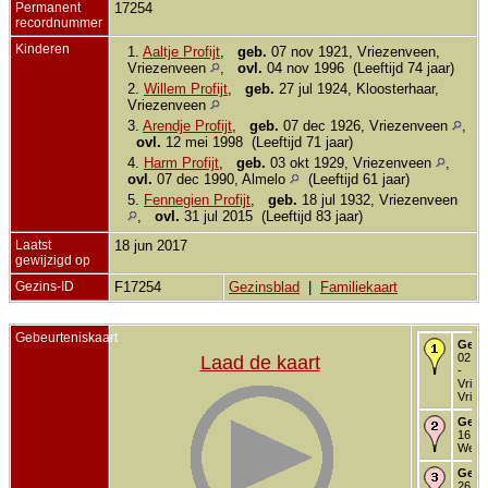
Permanent
17254
recordnummer
Kinderen
1.
Aaltje Profijt
,
geb.
07 nov 1921, Vriezenveen,
Vriezenveen
,
ovl.
04 nov 1996 (Leeftijd 74 jaar)
2.
Willem Profijt
,
geb.
27 jul 1924, Kloosterhaar,
Vriezenveen
3.
Arendje Profijt
,
geb.
07 dec 1926, Vriezenveen
,
ovl.
12 mei 1998 (Leeftijd 71 jaar)
4.
Harm Profijt
,
geb.
03 okt 1929, Vriezenveen
,
ovl.
07 dec 1990, Almelo
(Leeftijd 61 jaar)
5.
Fennegien Profijt
,
geb.
18 jul 1932, Vriezenveen
,
ovl.
31 jul 2015 (Leeftijd 83 jaar)
Laatst
18 jun 2017
gewijzigd op
Gezins-ID
F17254
Gezinsblad
|
Familiekaart
Gebeurteniskaart
Gebo
02 mr
Laad de kaart
-
Vriez
Vriez
Gedo
16 jul
West
Getr
26 se