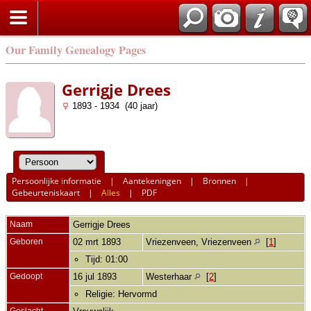
Our Family Genealogy Pages
Gerrigje Drees
1893 - 1934 (40 jaar)
Persoonlijke informatie
|
Aantekeningen
|
Bronnen
|
Gebeurteniskaart
|
Alles
|
PDF
Naam
Gerrigje
Drees
Geboren
02 mrt 1893
Vriezenveen, Vriezenveen
[
1
]
Tijd: 01:00
Gedoopt
16 jul 1893
Westerhaar
[
2
]
Religie: Hervormd
Geslacht