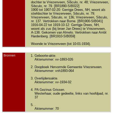
dochter te Vriezenveen, Sibculo, nr. 48; Vriezenveen,
Sibculo, nr. 79. [BR1890-SIB022]
1900 tot 1907-02-20: Gerrigje Drees, NH, woont als
stiefdochter te Vriezenveen, Sibculo, nr. 79;
Vriezenveen, Sibculo, nr. 136; Vriezenveen, Sibculo,
nr. 137. Vertrokken naar Borne. [BR1900-SIB041]
1916-04-22 tot 1919-10-12: Gerrigje Drees, NH,
woont als zus (bij broer Jan Drees) te Vriezenveen,
A-138. Gekomen van Almelo. Vertrokken naar Ambt
Hardenberg. [BR1910-SIB059]
Woonde te Vriezenveen (tot 10-01-1934).
Bronnen
Geboorte-akte.
Aktenummer: vv-1893-026
Doopboek Hervormde Gemeente Vriezenveen.
Aktenummer: vnh1893-064
Overlijdensakte.
Aktenummer: vv-1934-02
PA Gezinus Grissen.
Westerhaar, oude gedeelte, links van hoofdpad, nr.
37
.
Aktenummer: 70