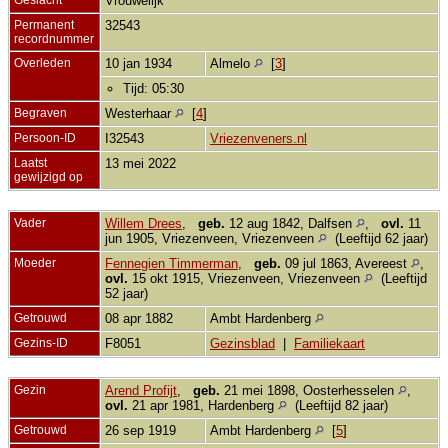
Vrouwelijk
Permanent
32543
recordnummer
Overleden
10 jan 1934
Almelo
[
3
]
Tijd: 05:30
Begraven
Westerhaar
[
4
]
Persoon-ID
I32543
Vriezenveners.nl
Laatst
13 mei 2022
gewijzigd op
Vader
Willem Drees
,
geb.
12 aug 1842, Dalfsen
,
ovl.
11
jun 1905, Vriezenveen, Vriezenveen
(Leeftijd 62 jaar)
Moeder
Fennegien Timmerman
,
geb.
09 jul 1863, Avereest
,
ovl.
15 okt 1915, Vriezenveen, Vriezenveen
(Leeftijd
52 jaar)
Getrouwd
08 apr 1882
Ambt Hardenberg
Gezins-ID
F8051
Gezinsblad
|
Familiekaart
Gezin
Arend Profijt
,
geb.
21 mei 1898, Oosterhesselen
,
ovl.
21 apr 1981, Hardenberg
(Leeftijd 82 jaar)
Getrouwd
26 sep 1919
Ambt Hardenberg
[
5
]