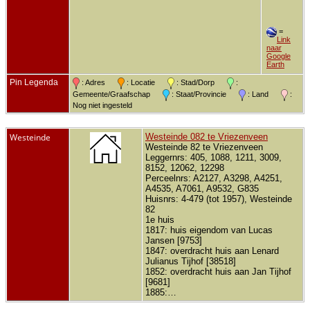
=
Link
naar
Google
Earth
Pin Legenda
: Adres
: Locatie
: Stad/Dorp
:
Gemeente/Graafschap
: Staat/Provincie
: Land
:
Nog niet ingesteld
Westeinde
Westeinde 082 te Vriezenveen
Westeinde 82 te Vriezenveen
Leggernrs: 405, 1088, 1211, 3009,
8152, 12062, 12298
Perceelnrs: A2127, A3298, A4251,
A4535, A7061, A9532, G835
Huisnrs: 4-479 (tot 1957), Westeinde
82
1e huis
1817: huis eigendom van Lucas
Jansen [9753]
1847: overdracht huis aan Lenard
Julianus Tijhof [38518]
1852: overdracht huis aan Jan Tijhof
[9681]
1885:…