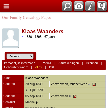
Our Family Genealogy Pages
Klaas Waanders
1830 - 1898 (67 jaar)
Persoonlijke informatie
|
Media
|
Aantekeningen
|
Bronnen
|
Gebeurteniskaart
|
Alles
|
PDF
Naam
Klaas
Waanders
Geboren
20 aug 1830
Vriezenveen, Vriezenveen
[
1
]
Tijd: 05:00
Gedoopt
05 sep 1830
Vriezenveen
[
2
]
Geslacht
Mannelijk
Beroep