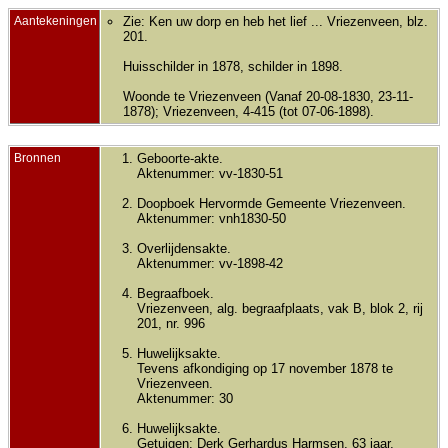
Aantekeningen
Zie: Ken uw dorp en heb het lief ... Vriezenveen, blz.
201.
Huisschilder in 1878, schilder in 1898.
Woonde te Vriezenveen (Vanaf 20-08-1830, 23-11-
1878); Vriezenveen, 4-415 (tot 07-06-1898).
Bronnen
Geboorte-akte.
Aktenummer: vv-1830-51
Doopboek Hervormde Gemeente Vriezenveen.
Aktenummer: vnh1830-50
Overlijdensakte.
Aktenummer: vv-1898-42
Begraafboek.
Vriezenveen, alg. begraafplaats, vak B, blok 2, rij
201, nr. 996
Huwelijksakte.
Tevens afkondiging op 17 november 1878 te
Vriezenveen.
Aktenummer: 30
Huwelijksakte.
Getuigen: Derk Gerhardus Harmsen, 63 jaar,