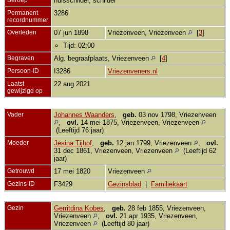
huisschilder, schilder
Permanent
3286
recordnummer
Overleden
07 jun 1898
Vriezenveen, Vriezenveen
[
3
]
Tijd: 02:00
Begraven
Alg. begraafplaats, Vriezenveen
[
4
]
Persoon-ID
I3286
Vriezenveners.nl
Laatst
22 aug 2021
gewijzigd op
Vader
Johannes Waanders
,
geb.
03 nov 1798, Vriezenveen
,
ovl.
14 mei 1875, Vriezenveen, Vriezenveen
(Leeftijd 76 jaar)
Moeder
Jesina Tijhof
,
geb.
12 jan 1799, Vriezenveen
,
ovl.
31 dec 1861, Vriezenveen, Vriezenveen
(Leeftijd 62
jaar)
Getrouwd
17 mei 1820
Vriezenveen
Gezins-ID
F3429
Gezinsblad
|
Familiekaart
Gezin
Gerritdina Kobes
,
geb.
28 feb 1855, Vriezenveen,
Vriezenveen
,
ovl.
21 apr 1935, Vriezenveen,
Vriezenveen
(Leeftijd 80 jaar)