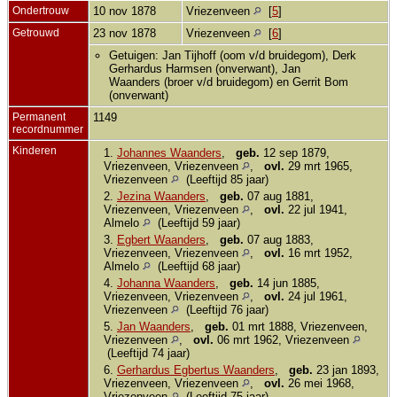
Ondertrouw
10 nov 1878
Vriezenveen
[
5
]
Getrouwd
23 nov 1878
Vriezenveen
[
6
]
Getuigen: Jan Tijhoff (oom v/d bruidegom), Derk
Gerhardus Harmsen (onverwant), Jan
Waanders (broer v/d bruidegom) en Gerrit Bom
(onverwant)
Permanent
1149
recordnummer
Kinderen
1.
Johannes Waanders
,
geb.
12 sep 1879,
Vriezenveen, Vriezenveen
,
ovl.
29 mrt 1965,
Vriezenveen
(Leeftijd 85 jaar)
2.
Jezina Waanders
,
geb.
07 aug 1881,
Vriezenveen, Vriezenveen
,
ovl.
22 jul 1941,
Almelo
(Leeftijd 59 jaar)
3.
Egbert Waanders
,
geb.
07 aug 1883,
Vriezenveen, Vriezenveen
,
ovl.
16 mrt 1952,
Almelo
(Leeftijd 68 jaar)
4.
Johanna Waanders
,
geb.
14 jun 1885,
Vriezenveen, Vriezenveen
,
ovl.
24 jul 1961,
Vriezenveen
(Leeftijd 76 jaar)
5.
Jan Waanders
,
geb.
01 mrt 1888, Vriezenveen,
Vriezenveen
,
ovl.
06 mrt 1962, Vriezenveen
(Leeftijd 74 jaar)
6.
Gerhardus Egbertus Waanders
,
geb.
23 jan 1893,
Vriezenveen, Vriezenveen
,
ovl.
26 mei 1968,
Vriezenveen
(Leeftijd 75 jaar)