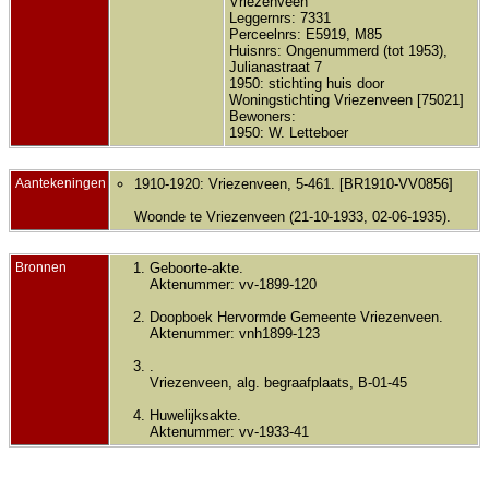
Vriezenveen
Leggernrs: 7331
Perceelnrs: E5919, M85
Huisnrs: Ongenummerd (tot 1953),
Julianastraat 7
1950: stichting huis door
Woningstichting Vriezenveen [75021]
Bewoners:
1950: W. Letteboer
Aantekeningen
1910-1920: Vriezenveen, 5-461. [BR1910-VV0856]
Woonde te Vriezenveen (21-10-1933, 02-06-1935).
Bronnen
Geboorte-akte.
Aktenummer: vv-1899-120
Doopboek Hervormde Gemeente Vriezenveen.
Aktenummer: vnh1899-123
.
Vriezenveen, alg. begraafplaats, B-01-45
Huwelijksakte.
Aktenummer: vv-1933-41