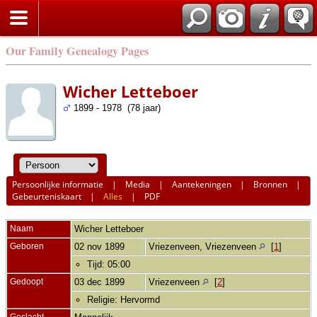
Our Family Genealogy Pages
Wicher Letteboer
1899 - 1978 (78 jaar)
Persoonlijke informatie
|
Media
|
Aantekeningen
|
Bronnen
|
Gebeurteniskaart
|
Alles
|
PDF
Naam
Wicher
Letteboer
Geboren
02 nov 1899
Vriezenveen, Vriezenveen
[
1
]
Tijd: 05:00
Gedoopt
03 dec 1899
Vriezenveen
[
2
]
Religie: Hervormd
Geslacht