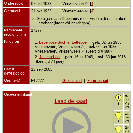
Ondertrouw
07 okt 1933
Vriezenveen
[
4
]
Getrouwd
21 okt 1933
Vriezenveen
[
4
]
Getuigen: Jan Broekhuis (oom v/d bruid) en Lambert
Letteboer (broer v/d bruidegom)
Permanent
17277
recordnummer
Kinderen
1.
Levenloze dochter Letteboer
,
geb.
02 jun 1935,
Vriezenveen, Vriezenveen
,
ovl.
02 jun 1935,
Vriezenveen, Vriezenveen
(Leeftijd 0 jaar)
2.
Jo Letteboer
,
geb.
16 jul 1943,
ovl.
30 jun 2018
(Leeftijd 74 jaar)
Laatst
12 sep 2003
gewijzigd op
Gezins-ID
F17277
Gezinsblad
|
Familiekaart
Gebeurteniskaart
Gebo
nov 1
Laad de kaart
Vriez
Vriez
Gedo
dec 1
Vriez
Onde
- 07 