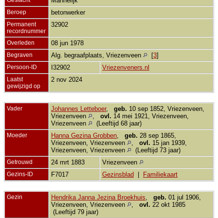
Mannelijk
Beroep
betonwerker
Permanent
32902
recordnummer
Overleden
08 jun 1978
Begraven
Alg. begraafplaats, Vriezenveen
[
3
]
Persoon-ID
I32902
Vriezenveners.nl
Laatst
2 nov 2024
gewijzigd op
Vader
Johannes Letteboer
,
geb.
10 sep 1852, Vriezenveen,
Vriezenveen
,
ovl.
14 mei 1921, Vriezenveen,
Vriezenveen
(Leeftijd 68 jaar)
Moeder
Hanna Gezina Grobben
,
geb.
28 sep 1865,
Vriezenveen, Vriezenveen
,
ovl.
15 jan 1939,
Vriezenveen, Vriezenveen
(Leeftijd 73 jaar)
Getrouwd
24 mrt 1883
Vriezenveen
Gezins-ID
F7017
Gezinsblad
|
Familiekaart
Gezin
Hendrika Janna Jezina Broekhuis
,
geb.
01 jul 1906,
Vriezenveen, Vriezenveen
,
ovl.
22 okt 1985
(Leeftijd 79 jaar)