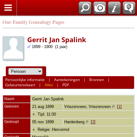
Our Family Genealogy Pages
Gerrit Jan Spalink
1899 - 1900 (1 jaar)
Persoonlijke informatie
|
Aantekeningen
|
Bronnen
|
Gebeurteniskaart
|
Alles
|
PDF
Naam
Gerrit Jan
Spalink
Geboren
21 aug 1899
Vriezenveen, Vriezenveen
[
1
]
Tijd: 11:00
Gedoopt
05 nov 1899
Hardenberg
[
2
]
Religie: Hervormd
Geslacht