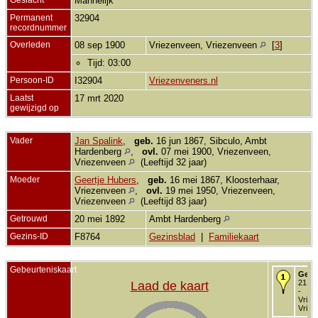
Mannelijk
Permanent
32904
recordnummer
Overleden
08 sep 1900
Vriezenveen, Vriezenveen
[
3
]
Tijd: 03:00
Persoon-ID
I32904
Vriezenveners.nl
Laatst
17 mrt 2020
gewijzigd op
Vader
Jan Spalink
,
geb.
16 jun 1867, Sibculo, Ambt
Hardenberg
,
ovl.
07 mei 1900, Vriezenveen,
Vriezenveen
(Leeftijd 32 jaar)
Moeder
Geertje Hubers
,
geb.
16 mei 1867, Kloosterhaar,
Vriezenveen
,
ovl.
19 mei 1950, Vriezenveen,
Vriezenveen
(Leeftijd 83 jaar)
Getrouwd
20 mei 1892
Ambt Hardenberg
Gezins-ID
F8764
Gezinsblad
|
Familiekaart
Gebeurteniskaart
Gebo
21 au
Laad de kaart
-
Vriez
Vriez