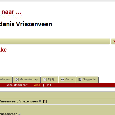
ake
elingen
Verwantschap
Tijdlijn
Gezin
Suggestie
|
Gebeurteniskaart
|
Alles
|
PDF
Vriezenveen, Vriezenveen
[
1
]
Vriezenveen