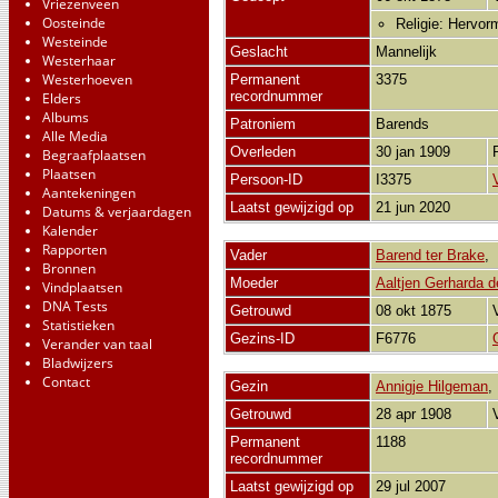
Vriezenveen
Oosteinde
Religie: Hervor
Westeinde
Geslacht
Mannelijk
Westerhaar
Westerhoeven
Permanent
3375
recordnummer
Elders
Albums
Patroniem
Barends
Alle Media
Overleden
30 jan 1909
Begraafplaatsen
Plaatsen
Persoon-ID
I3375
Aantekeningen
Laatst gewijzigd op
21 jun 2020
Datums & verjaardagen
Kalender
Rapporten
Vader
Barend ter Brake
Bronnen
Moeder
Aaltjen Gerharda 
Vindplaatsen
DNA Tests
Getrouwd
08 okt 1875
Statistieken
Gezins-ID
F6776
Verander van taal
Bladwijzers
Contact
Gezin
Annigje Hilgeman
Getrouwd
28 apr 1908
Permanent
1188
recordnummer
Laatst gewijzigd op
29 jul 2007