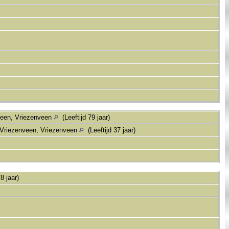
veen, Vriezenveen
(Leeftijd 79 jaar)
 Vriezenveen, Vriezenveen
(Leeftijd 37 jaar)
78 jaar)