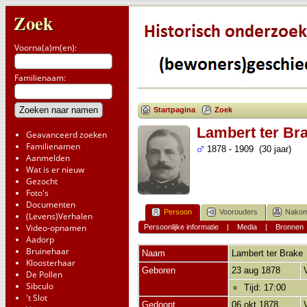
Zoek
Voorna(a)m(en):
Familienaam:
Startpagina
Zoek
Lambert ter Br
Geavanceerd zoeken
Familienamen
1878 - 1909 (30 jaar)
Aanmelden
Wat is er nieuw
Gezocht
Foto's
Documenten
Persoon
Voorouders
Nakom
(Levens)Verhalen
Video-opnamen
Persoonlijke informatie
|
Media
|
Bronnen
Aadorp
Bruinehaar
Naam
Lambert
ter Brake
Kloosterhaar
Geboren
23 aug 1878
De Pollen
Sibculo
Tijd: 17:00
't Slot
Gedoopt
06 okt 1878