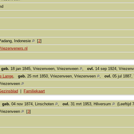
md
Padang, Indonesie
[
2
]
Vriezenveners.nl
,
geb.
18 jan 1845, Vriezenveen, Vriezenveen
,
ovl.
14 sep 1924, Vriezen
de Lange
,
geb.
25 mrt 1850, Vriezenveen, Vriezenveen
,
ovl.
05 jul 1887,
Vriezenveen
Gezinsblad
|
Familiekaart
,
geb.
04 nov 1874, Linschoten
,
ovl.
31 mrt 1953, Hilversum
(Leeftijd 
Vriezenveen
[
3
]