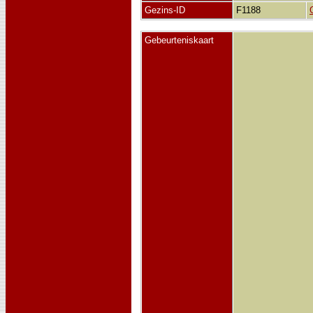
Gezins-ID
F1188
Gebeurteniskaart