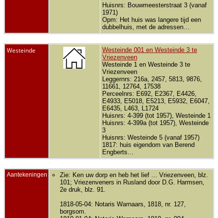
Huisnrs: Bouwmeesterstraat 3 (vanaf
1971)
Opm: Het huis was langere tijd een
dubbelhuis, met de adressen…
Westeinde
Westeinde 001 en Westeinde 3 te
Vriezenveen
Westeinde 1 en Westeinde 3 te
Vriezenveen
Leggernrs: 216a, 2457, 5813, 9876,
11661, 12764, 17538
Perceelnrs: E692, E2367, E4426,
E4933, E5018, E5213, E5932, E6047,
E6435, L463, L1724
Huisnrs: 4-399 (tot 1957), Westeinde 1
Huisnrs: 4-399a (tot 1957), Westeinde
3
Huisnrs: Westeinde 5 (vanaf 1957)
1817: huis eigendom van Berend
Engberts…
Aantekeningen
Zie: Ken uw dorp en heb het lief ... Vriezenveen, blz.
101; Vriezenveners in Rusland door D.G. Harmsen,
2e druk, blz. 91.
1818-05-04: Notaris Warnaars, 1818, nr. 127,
borgsom.