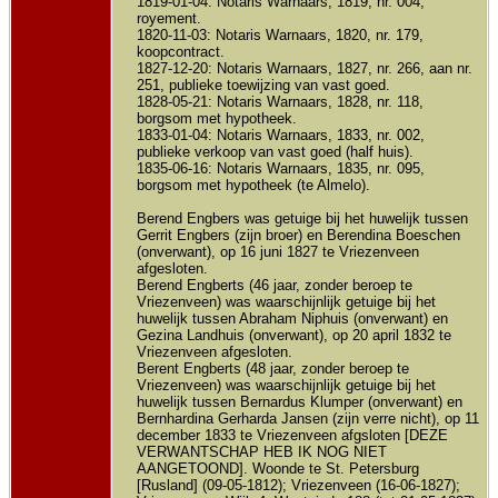
1819-01-04: Notaris Warnaars, 1819, nr. 004,
royement.
1820-11-03: Notaris Warnaars, 1820, nr. 179,
koopcontract.
1827-12-20: Notaris Warnaars, 1827, nr. 266, aan nr.
251, publieke toewijzing van vast goed.
1828-05-21: Notaris Warnaars, 1828, nr. 118,
borgsom met hypotheek.
1833-01-04: Notaris Warnaars, 1833, nr. 002,
publieke verkoop van vast goed (half huis).
1835-06-16: Notaris Warnaars, 1835, nr. 095,
borgsom met hypotheek (te Almelo).
Berend Engbers was getuige bij het huwelijk tussen
Gerrit Engbers (zijn broer) en Berendina Boeschen
(onverwant), op 16 juni 1827 te Vriezenveen
afgesloten.
Berend Engberts (46 jaar, zonder beroep te
Vriezenveen) was waarschijnlijk getuige bij het
huwelijk tussen Abraham Niphuis (onverwant) en
Gezina Landhuis (onverwant), op 20 april 1832 te
Vriezenveen afgesloten.
Berent Engberts (48 jaar, zonder beroep te
Vriezenveen) was waarschijnlijk getuige bij het
huwelijk tussen Bernardus Klumper (onverwant) en
Bernhardina Gerharda Jansen (zijn verre nicht), op 11
december 1833 te Vriezenveen afgsloten [DEZE
VERWANTSCHAP HEB IK NOG NIET
AANGETOOND]. Woonde te St. Petersburg
[Rusland] (09-05-1812); Vriezenveen (16-06-1827);