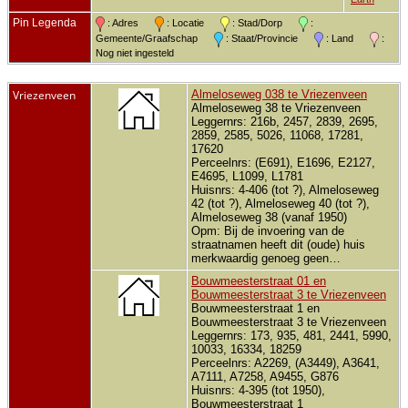
Pin Legenda
: Adres
: Locatie
: Stad/Dorp
:
Gemeente/Graafschap
: Staat/Provincie
: Land
:
Nog niet ingesteld
Vriezenveen
Almeloseweg 038 te Vriezenveen
Almeloseweg 38 te Vriezenveen
Leggernrs: 216b, 2457, 2839, 2695,
2859, 2585, 5026, 11068, 17281,
17620
Perceelnrs: (E691), E1696, E2127,
E4695, L1099, L1781
Huisnrs: 4-406 (tot ?), Almeloseweg
42 (tot ?), Almeloseweg 40 (tot ?),
Almeloseweg 38 (vanaf 1950)
Opm: Bij de invoering van de
straatnamen heeft dit (oude) huis
merkwaardig genoeg geen…
Bouwmeesterstraat 01 en
Bouwmeesterstraat 3 te Vriezenveen
Bouwmeesterstraat 1 en
Bouwmeesterstraat 3 te Vriezenveen
Leggernrs: 173, 935, 481, 2441, 5990,
10033, 16334, 18259
Perceelnrs: A2269, (A3449), A3641,
A7111, A7258, A9455, G876
Huisnrs: 4-395 (tot 1950),
Bouwmeesterstraat 1