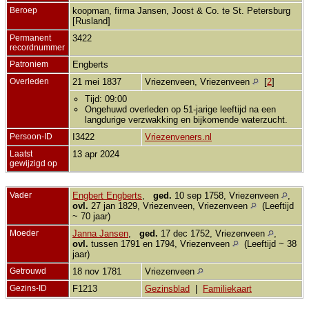
Beroep
koopman, firma Jansen, Joost & Co. te St. Petersburg
[Rusland]
Permanent
3422
recordnummer
Patroniem
Engberts
Overleden
21 mei 1837
Vriezenveen, Vriezenveen
[
2
]
Tijd: 09:00
Ongehuwd overleden op 51-jarige leeftijd na een
langdurige verzwakking en bijkomende waterzucht.
Persoon-ID
I3422
Vriezenveners.nl
Laatst
13 apr 2024
gewijzigd op
Vader
Engbert Engberts
,
ged.
10 sep 1758, Vriezenveen
,
ovl.
27 jan 1829, Vriezenveen, Vriezenveen
(Leeftijd
~ 70 jaar)
Moeder
Janna Jansen
,
ged.
17 dec 1752, Vriezenveen
,
ovl.
tussen 1791 en 1794, Vriezenveen
(Leeftijd ~ 38
jaar)
Getrouwd
18 nov 1781
Vriezenveen
Gezins-ID
F1213
Gezinsblad
|
Familiekaart