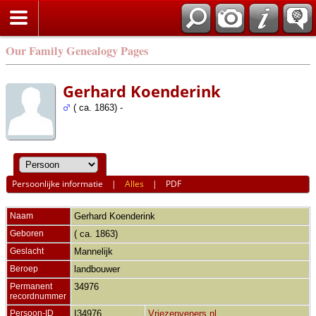
Our Family Genealogy Pages
Gerhard Koenderink
( ca. 1863) -
Persoonlijke informatie
|
Alles
|
PDF
Naam
Gerhard
Koenderink
Geboren
( ca. 1863)
Geslacht
Mannelijk
Beroep
landbouwer
Permanent
34976
recordnummer
Persoon-ID
I34976
Vriezenveners.nl