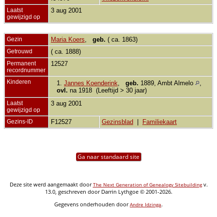
Laatst
3 aug 2001
gewijzigd op
Gezin
Maria Koers
,
geb.
( ca. 1863)
Getrouwd
( ca. 1888)
Permanent
12527
recordnummer
Kinderen
1.
Jannes Koenderink
,
geb.
1889, Ambt Almelo
,
ovl.
na 1918 (Leeftijd > 30 jaar)
Laatst
3 aug 2001
gewijzigd op
Gezins-ID
F12527
Gezinsblad
|
Familiekaart
Ga naar standaard site
Deze site werd aangemaakt door
v.
The Next Generation of Genealogy Sitebuilding
13.0, geschreven door Darrin Lythgoe © 2001-2026.
Gegevens onderhouden door
.
Andre Idzinga