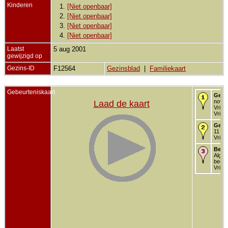
Kinderen
1.
[Niet openbaar]
2.
[Niet openbaar]
3.
[Niet openbaar]
4.
[Niet openbaar]
Laatst
5 aug 2001
gewijzigd op
Gezins-ID
F12564
Gezinsblad
|
Familiekaart
Gebeurteniskaart
Gebo
nov 1
Laad de kaart
Vriez
Vriez
Getr
11 me
Vriez
Begr
Alg.
begra
Vriez