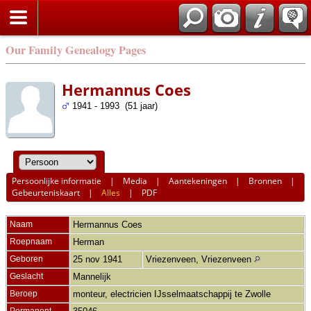
Our Family Genealogy Pages
Hermannus Coes
1941 - 1993 (51 jaar)
Persoonlijke informatie
|
Media
|
Aantekeningen
|
Bronnen
|
Gebeurteniskaart
|
Alles
|
PDF
Naam
Hermannus
Coes
Roepnaam
Herman
Geboren
25 nov 1941
Vriezenveen, Vriezenveen
Geslacht
Mannelijk
Beroep
monteur, electricien IJsselmaatschappij te Zwolle
Permanent