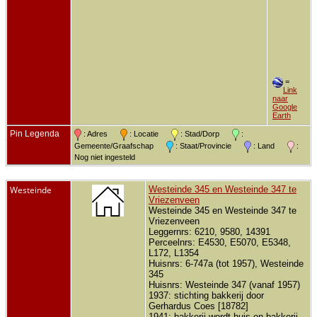
=
Link
naar
Google
Earth
Pin Legenda
: Adres
: Locatie
: Stad/Dorp
:
Gemeente/Graafschap
: Staat/Provincie
: Land
:
Nog niet ingesteld
Westeinde
Westeinde 345 en Westeinde 347 te
Vriezenveen
Westeinde 345 en Westeinde 347 te
Vriezenveen
Leggernrs: 6210, 9580, 14391
Perceelnrs: E4530, E5070, E5348,
L172, L1354
Huisnrs: 6-747a (tot 1957), Westeinde
345
Huisnrs: Westeinde 347 (vanaf 1957)
1937: stichting bakkerij door
Gerhardus Coes [18782]
1941: bakkerij wordt huis en bakkerij