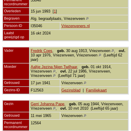
35046
recordnummer
Overleden
15 jun 1993 [
1
]
Begraven
Alg. begraafplaats, Vriezenveen
Persoon-ID
I35046
Vriezenveners.nl
Laatst
16 okt 2024
gewijzigd op
Vader
Fredrik Coes
,
geb.
30 aug 1913, Vriezenveen
,
ovl.
10 apr 1976, Vriezenveen, Vriezenveen
(Leeftijd 62
jaar)
Moeder
Aaltje Jezina Nijen Twilhaar
,
geb.
01 okt 1914,
Vriezenveen
,
ovl.
22 jul 1986, Vriezenveen,
Vriezenveen
(Leeftijd 71 jaar)
Getrouwd
17 jun 1941
Vriezenveen
Gezins-ID
F12563
Gezinsblad
|
Familiekaart
Gezin
Gerri Johanna Pape
,
geb.
05 aug 1944, Vriezenveen,
Vriezenveen
,
ovl.
10 mrt 2010 (Leeftijd 65 jaar)
Getrouwd
11 mei 1965
Vriezenveen
Permanent
12564
recordnummer