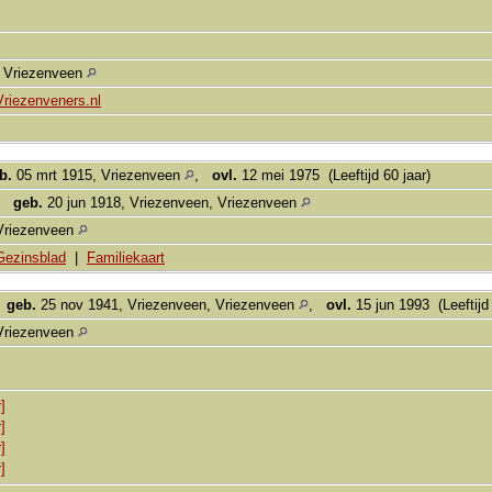
, Vriezenveen
Vriezenveners.nl
b.
05 mrt 1915, Vriezenveen
,
ovl.
12 mei 1975 (Leeftijd 60 jaar)
,
geb.
20 jun 1918, Vriezenveen, Vriezenveen
Vriezenveen
Gezinsblad
|
Familiekaart
,
geb.
25 nov 1941, Vriezenveen, Vriezenveen
,
ovl.
15 jun 1993 (Leeftijd
Vriezenveen
]
]
]
]