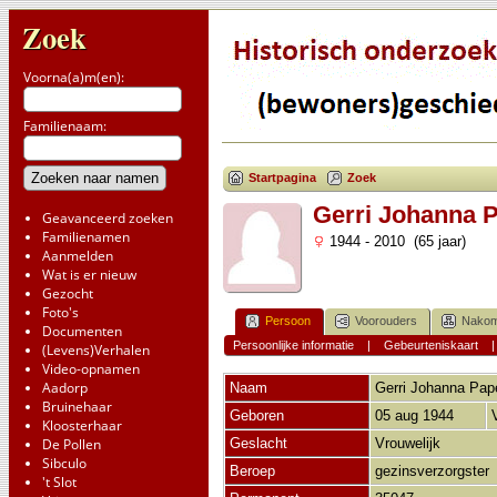
Zoek
Voorna(a)m(en):
Familienaam:
Startpagina
Zoek
Gerri Johanna 
Geavanceerd zoeken
Familienamen
1944 - 2010 (65 jaar)
Aanmelden
Wat is er nieuw
Gezocht
Foto's
Persoon
Voorouders
Nakom
Documenten
Persoonlijke informatie
|
Gebeurteniskaart
(Levens)Verhalen
Video-opnamen
Aadorp
Naam
Gerri Johanna
Pap
Bruinehaar
Geboren
05 aug 1944
Kloosterhaar
De Pollen
Geslacht
Vrouwelijk
Sibculo
Beroep
gezinsverzorgster
't Slot