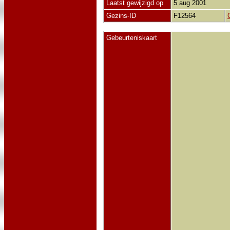
Laatst gewijzigd op
5 aug 2001
Gezins-ID
F12564
Gebeurteniskaart