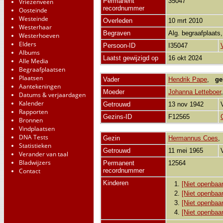
Permanent
35047
Vriezenveen
recordnummer
Oosteinde
Westeinde
Overleden
10 mrt 2010
Westerhaar
Begraven
Alg. begraafplaats
Westerhoeven
Elders
Persoon-ID
I35047
Albums
Laatst gewijzigd op
16 okt 2024
Alle Media
Begraafplaatsen
Plaatsen
Vader
Hendrik Pape
,
ge
Aantekeningen
Moeder
Johanna Letteboer
Datums & verjaardagen
Kalender
Getrouwd
13 nov 1942
Rapporten
Gezins-ID
F12565
Bronnen
Vindplaatsen
DNA Tests
Gezin
Hermannus Coes
Statistieken
Getrouwd
11 mei 1965
Verander van taal
Bladwijzers
Permanent
12564
Contact
recordnummer
Kinderen
1.
[Niet openbaar
2.
[Niet openbaar
3.
[Niet openbaar
4.
[Niet openbaar