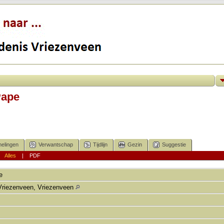
Pape
elingen
Verwantschap
Tijdlijn
Gezin
Suggestie
|
Alles
|
PDF
e
Vriezenveen, Vriezenveen