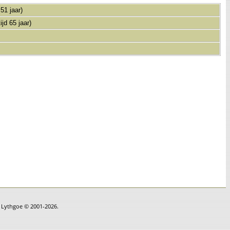
 51 jaar)
jd 65 jaar)
n Lythgoe © 2001-2026.