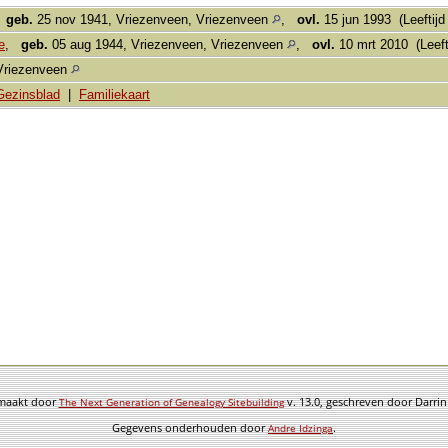
,
geb.
25 nov 1941, Vriezenveen, Vriezenveen
,
ovl.
15 jun 1993 (Leeftijd
e
,
geb.
05 aug 1944, Vriezenveen, Vriezenveen
,
ovl.
10 mrt 2010 (Leefti
Vriezenveen
Gezinsblad
|
Familiekaart
emaakt door
v. 13.0, geschreven door Darri
The Next Generation of Genealogy Sitebuilding
Gegevens onderhouden door
.
Andre Idzinga