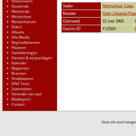
Vriezenveen
Oosteinde
Vader
Hermannus Coes
Westeinde
Moeder
Gerri Johanna Pap
Westerhaar
Getrouwd
11 mei 1965
Westerhoeven
Elders
Gezins-ID
F12564
Albums
Alle Media
Begraafplaatsen
Plaatsen
Aantekeningen
Datums & verjaardagen
Kalender
Rapporten
Bronnen
Vindplaatsen
DNA Tests
Statistieken
Verander van taal
Bladwijzers
Contact
Deze site werd aang