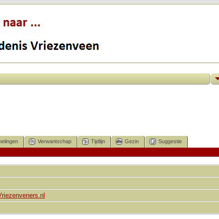
elingen
Verwantschap
Tijdlijn
Gezin
Suggestie
Vriezenveners.nl