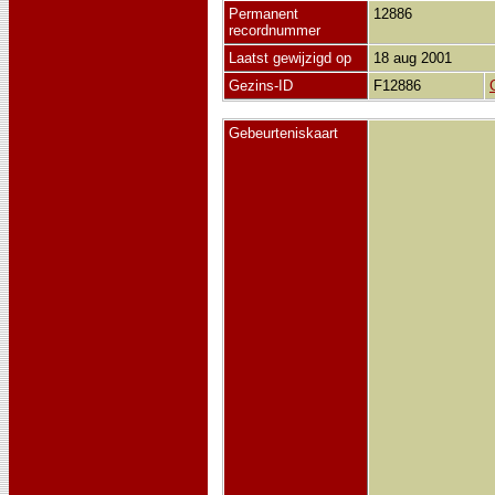
Permanent
12886
recordnummer
Laatst gewijzigd op
18 aug 2001
Gezins-ID
F12886
Gebeurteniskaart