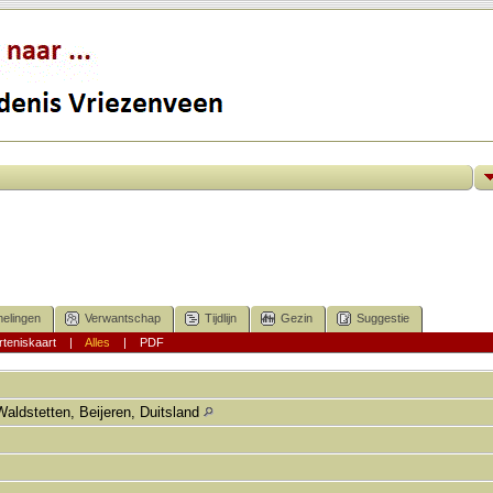
elingen
Verwantschap
Tijdlijn
Gezin
Suggestie
teniskaart
|
Alles
|
PDF
Waldstetten, Beijeren, Duitsland