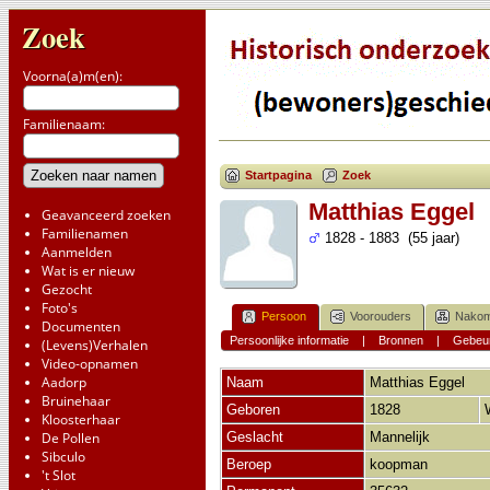
Zoek
Voorna(a)m(en):
Familienaam:
Startpagina
Zoek
Matthias Eggel
Geavanceerd zoeken
Familienamen
1828 - 1883 (55 jaar)
Aanmelden
Wat is er nieuw
Gezocht
Foto's
Persoon
Voorouders
Nakom
Documenten
Persoonlijke informatie
|
Bronnen
|
Gebeur
(Levens)Verhalen
Video-opnamen
Aadorp
Naam
Matthias
Eggel
Bruinehaar
Geboren
1828
Kloosterhaar
De Pollen
Geslacht
Mannelijk
Sibculo
Beroep
koopman
't Slot