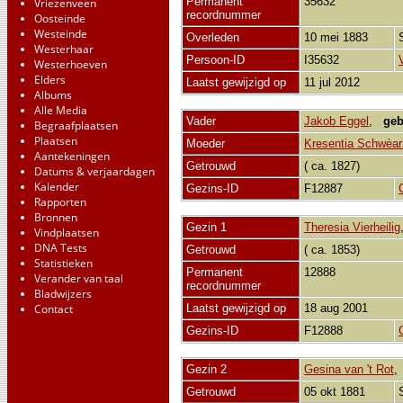
Permanent
35632
Vriezenveen
recordnummer
Oosteinde
Westeinde
Overleden
10 mei 1883
Westerhaar
Persoon-ID
I35632
Westerhoeven
Elders
Laatst gewijzigd op
11 jul 2012
Albums
Alle Media
Vader
Jakob Eggel
,
geb
Begraafplaatsen
Plaatsen
Moeder
Kresentia Schwèar
Aantekeningen
Getrouwd
( ca. 1827)
Datums & verjaardagen
Kalender
Gezins-ID
F12887
Rapporten
Bronnen
Gezin 1
Theresia Vierheilig
Vindplaatsen
DNA Tests
Getrouwd
( ca. 1853)
Statistieken
Permanent
12888
Verander van taal
recordnummer
Bladwijzers
Contact
Laatst gewijzigd op
18 aug 2001
Gezins-ID
F12888
Gezin 2
Gesina van 't Rot
Getrouwd
05 okt 1881