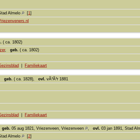
Stad Almelo
[
1
]
Vriezenveners.nl
.
( ca. 1802)
zer
,
geb.
( ca. 1802)
Gezinsblad
|
Familiekaart
,
geb.
( ca. 1828),
ovl.
vÃ³Ã³r 1881
Gezinsblad
|
Familiekaart
,
geb.
05 aug 1821, Vriezenveen, Vriezenveen
,
ovl.
03 jan 1891, Stad Al
Stad Almelo
[
2
]