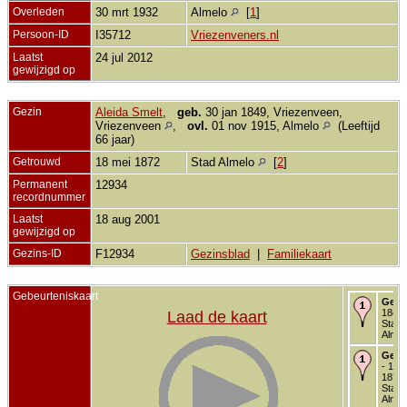
Overleden
30 mrt 1932
Almelo
[
1
]
Persoon-ID
I35712
Vriezenveners.nl
Laatst
24 jul 2012
gewijzigd op
Gezin
Aleida Smelt
,
geb.
30 jan 1849, Vriezenveen,
Vriezenveen
,
ovl.
01 nov 1915, Almelo
(Leeftijd
66 jaar)
Getrouwd
18 mei 1872
Stad Almelo
[
2
]
Permanent
12934
recordnummer
Laatst
18 aug 2001
gewijzigd op
Gezins-ID
F12934
Gezinsblad
|
Familiekaart
Gebeurteniskaart
Gebo
1848 
Laad de kaart
Stad
Almel
Getr
- 18 
1872 
Stad
Almel