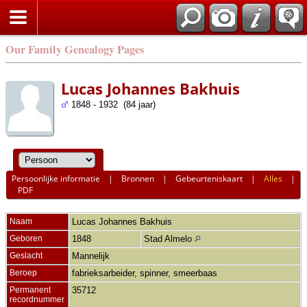
Our Family Genealogy Pages
Lucas Johannes Bakhuis
1848 - 1932 (84 jaar)
Persoonlijke informatie
|
Bronnen
|
Gebeurteniskaart
|
Alles
|
PDF
Naam
Lucas Johannes
Bakhuis
Geboren
1848
Stad Almelo
Geslacht
Mannelijk
Beroep
fabrieksarbeider, spinner, smeerbaas
Permanent
35712
recordnummer