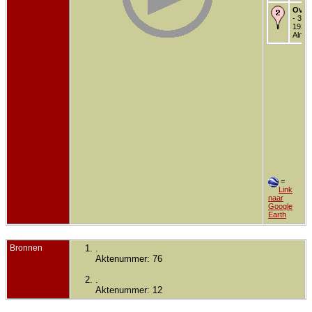
Over
- 30 
1932 
Almel
=
Link
naar
Google
Earth
Bronnen
.
Aktenummer: 76
.
Aktenummer: 12