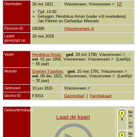
Overleden
26 mrt 1821
Vriezenveen, Vriezenveen
[
2
]
Tijd: 14:00
Getuigen: Hendrikus Aman (vader v/d overledene),
Jan Fikkert en Gerhardus Wessels
Persoon-ID
I36399
Vriezenveners.nl
Laatst
18 mei 2018
gewijzigd op
Vader
Hendrikus Aman
,
ged.
28 mrt 1790, Vriezenveen
,
ovl.
01 jan 1856, Vriezenveen, Vriezenveen
(Leeftijd
~ 65 jaar)
Moeder
Grietjen Tutertjen
,
ged.
15 mei 1791, Vriezenveen
,
ovl.
08 dec 1821, Vriezenveen, Vriezenveen
(Leeftijd
~ 30 jaar)
Getrouwd
10 jun 1815
Vriezenveen
Gezins-ID
F3914
Gezinsblad
|
Familiekaart
Gebeurteniskaart
Gebo
26 mr
Laad de kaart
-
Vriez
Vriez
Over