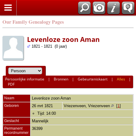
Our Family Genealogy Pages
Levenloze zoon Aman
1821 - 1821 (0 jaar)
Persoonlijke informatie
|
Bronnen
|
Gebeurteniskaart
|
Alles
|
PDF
Naam
Levenloze zoon
Aman
Geboren
26 mrt 1821
Vriezenveen, Vriezenveen
[
1
]
Tijd: 14:00
Geslacht
Mannelijk
Permanent
36399
recordnummer