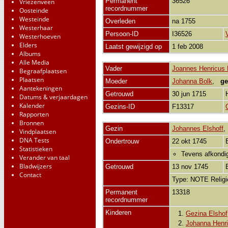
Permanent
36526
Vriezenveen
recordnummer
Oosteinde
Westeinde
Overleden
na 1755
Westerhaar
Persoon-ID
I36526
Westerhoeven
Elders
Laatst gewijzigd op
1 feb 2008
Albums
Alle Media
Vader
Joannes Henricus
Begraafplaatsen
Plaatsen
Moeder
Johanna Bolk
,
ge
Aantekeningen
Getrouwd
30 jun 1715
Datums & verjaardagen
Kalender
Gezins-ID
F13317
Rapporten
Bronnen
Gezin
Johannes Elshoff
Vindplaatsen
DNA Tests
Ondertrouw
22 okt 1745
Statistieken
Tevens afkondig
Verander van taal
Bladwijzers
Getrouwd
13 nov 1745
Contact
Type: NOTE Relig
Permanent
13318
recordnummer
Kinderen
1.
Gezina Elshof
2.
Johanna Henri