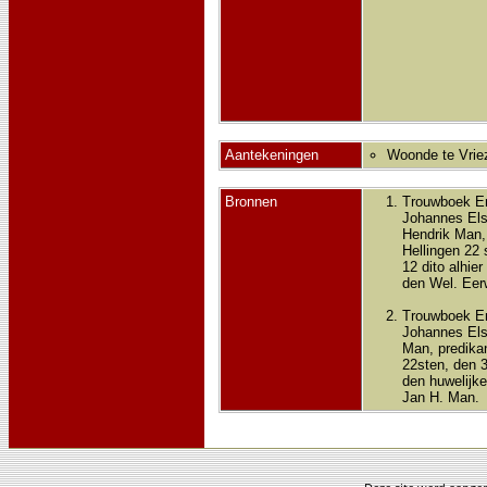
Aantekeningen
Woonde te Vrie
Bronnen
Trouwboek En
Johannes Elsh
Hendrik Man,
Hellingen 22 
12 dito alhie
den Wel. Eer
Trouwboek En
Johannes Elsh
Man, predikan
22sten, den 3
den huwelijke
Jan H. Man.