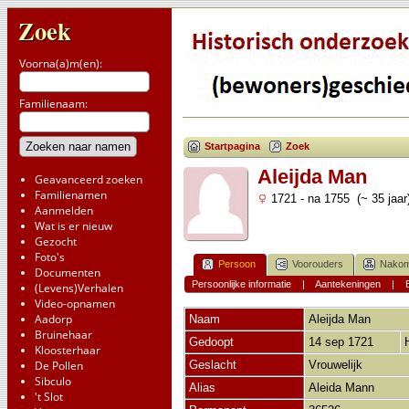
Zoek
Voorna(a)m(en):
Familienaam:
Startpagina
Zoek
Aleijda Man
Geavanceerd zoeken
Familienamen
1721 - na 1755 (~ 35 jaar
Aanmelden
Wat is er nieuw
Gezocht
Foto's
Persoon
Voorouders
Nakom
Documenten
Persoonlijke informatie
|
Aantekeningen
|
(Levens)Verhalen
Video-opnamen
Aadorp
Naam
Aleijda
Man
Bruinehaar
Gedoopt
14 sep 1721
Kloosterhaar
De Pollen
Geslacht
Vrouwelijk
Sibculo
Alias
Aleida Mann
't Slot