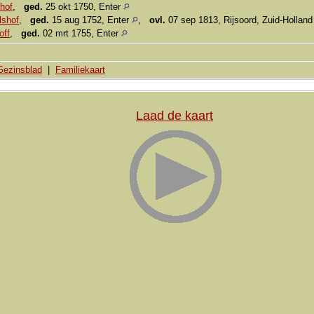
hof
,
ged.
25 okt 1750, Enter
lshof
,
ged.
15 aug 1752, Enter
,
ovl.
07 sep 1813, Rijsoord, Zuid-Hollan
off
,
ged.
02 mrt 1755, Enter
Gezinsblad
|
Familiekaart
Laad de kaart