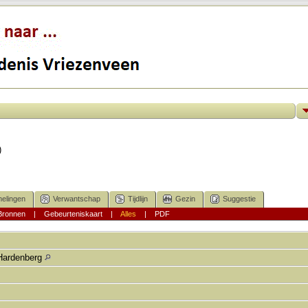
)
elingen
Verwantschap
Tijdlijn
Gezin
Suggestie
Bronnen
|
Gebeurteniskaart
|
Alles
|
PDF
Hardenberg