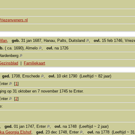
Vriezenveners.nl
 Man
,
geb.
31 jan 1687, Hanau, Palts, Duitsland
,
ovl.
15 feb 1746, Vrie
b.
( ca. 1690), Almelo
,
ovl.
na 1726
Hardenberg
Gezinsblad
|
Familiekaart
,
ged.
1708, Enschede
,
ovl.
10 okt 1790 (Leeftijd ~ 82 jaar)
Enter
[
1
]
ing op 31 oktober en 7 november 1745 te Enter.
Enter
[
2
]
ie:
,
ged.
01 jan 1747, Enter
,
ovl.
na 1748 (Leeftijd ~ 2 jaar)
ka Georgia Elshof
,
ged.
23 dec 1748, Enter
,
ovl.
na 1778 (Leeftijd ~ 31 