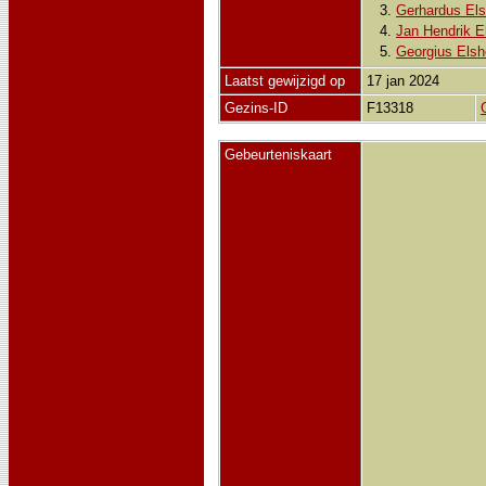
3.
Gerhardus Els
4.
Jan Hendrik E
5.
Georgius Elsh
Laatst gewijzigd op
17 jan 2024
Gezins-ID
F13318
Gebeurteniskaart