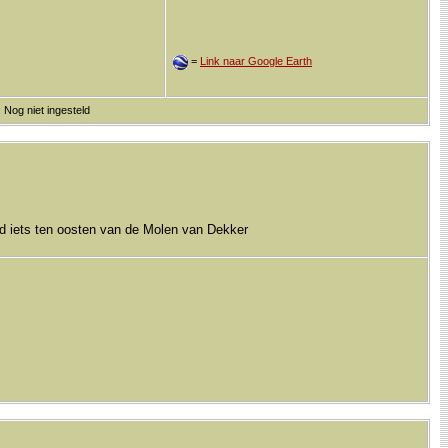
=
Link naar Google Earth
 Nog niet ingesteld
d iets ten oosten van de Molen van Dekker