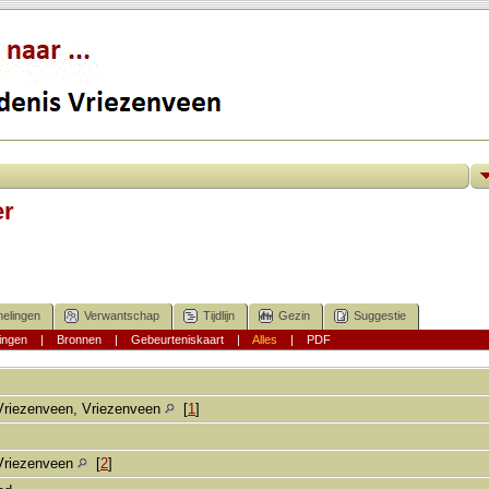
er
elingen
Verwantschap
Tijdlijn
Gezin
Suggestie
ingen
|
Bronnen
|
Gebeurteniskaart
|
Alles
|
PDF
Vriezenveen, Vriezenveen
[
1
]
Vriezenveen
[
2
]