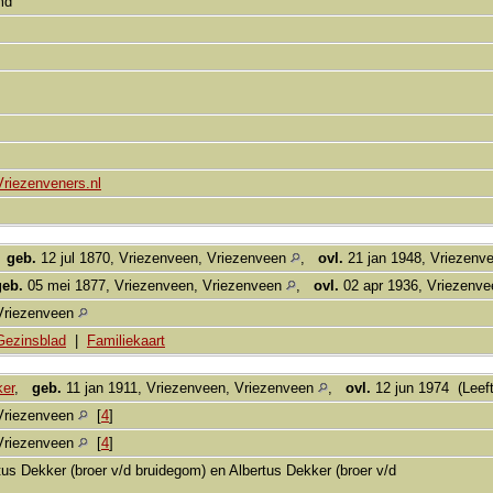
md
Vriezenveners.nl
,
geb.
12 jul 1870, Vriezenveen, Vriezenveen
,
ovl.
21 jan 1948, Vriezenv
geb.
05 mei 1877, Vriezenveen, Vriezenveen
,
ovl.
02 apr 1936, Vriezenv
Vriezenveen
Gezinsblad
|
Familiekaart
ker
,
geb.
11 jan 1911, Vriezenveen, Vriezenveen
,
ovl.
12 jun 1974 (Leeft
Vriezenveen
[
4
]
Vriezenveen
[
4
]
tus Dekker (broer v/d bruidegom) en Albertus Dekker (broer v/d