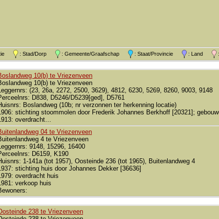
atie
: Stad/Dorp
: Gemeente/Graafschap
: Staat/Provincie
: Land
:
Boslandweg 10(b) te Vriezenveen
Boslandweg 10(b) te Vriezenveen
Leggernrs: (23, 26a, 2272, 2500, 3629), 4812, 6230, 5269, 8260, 9003, 9148
Perceelnrs: D838, D5246/D5239[ged], D5761
Huisnrs: Boslandweg (10b; nr verzonnen ter herkenning locatie)
1906: stichting stoommolen door Frederik Johannes Berkhoff [20321]; gebouw
1913: overdracht…
Buitenlandweg 04 te Vriezenveen
Buitenlandweg 4 te Vriezenveen
Leggernrs: 9148, 15296, 16400
Perceelnrs: D6159, K190
Huisnrs: 1-141a (tot 1957), Oosteinde 236 (tot 1965), Buitenlandweg 4
1937: stichting huis door Johannes Dekker [36636]
1979: overdracht huis
1981: verkoop huis
Bewoners:
Oosteinde 238 te Vriezenveen
Oosteinde 238 te Vriezenveen