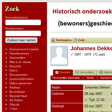
Zoek
Voorna(a)m(en):
Familienaam:
Startpagina
Zoek
Johannes Dekk
Geavanceerd zoeken
Familienamen
1907 - 1979 (71 jaar)
Aanmelden
Wat is er nieuw
Gezocht
Foto's
Persoon
Voorouders
Nakom
Documenten
Persoonlijke informatie
|
Media
|
Aanteken
(Levens)Verhalen
Video-opnamen
Aadorp
Naam
Johannes
Dekker
Bruinehaar
Geboren
08 sep 1907
Kloosterhaar
De Pollen
Tijd: 17:30
Sibculo
Gedoopt
03 nov 1907
't Slot