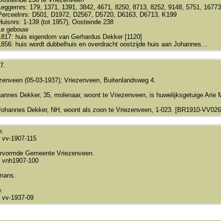
Leggernrs: 179, 1371, 1391, 3842, 4671, 8250, 8713, 8252, 9148, 5751, 1677
Perceelnrs: D501, D1972, D2567, D5720, D6163, D6713, K199
Huisnrs: 1-139 (tot 1957), Oosteinde 238
1e gebouw
1817: huis eigendom van Gerhardus Dekker [1120]
1856: huis wordt dubbelhuis en overdracht oostzijde huis aan Johannes…
7.
zenveen (05-03-1937); Vriezenveen, Buitenlandsweg 4.
annes Dekker, 35, molenaar, woont te Vriezenveen, is huwelijksgetuige Ari
 Johannes Dekker, NH, woont als zoon te Vriezenveen, 1-023. [BR1910-VV026
e.
 vv-1907-115
rvormde Gemeente Vriezenveen.
 vnh1907-100
mans.
.
 vv-1937-09