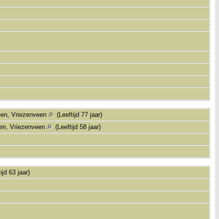
een, Vriezenveen
(Leeftijd 77 jaar)
een, Vriezenveen
(Leeftijd 58 jaar)
ijd 63 jaar)