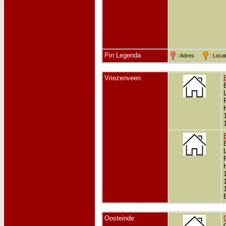
Pin Legenda
: Adres
: Loc
Vriezenveen
Oosteinde