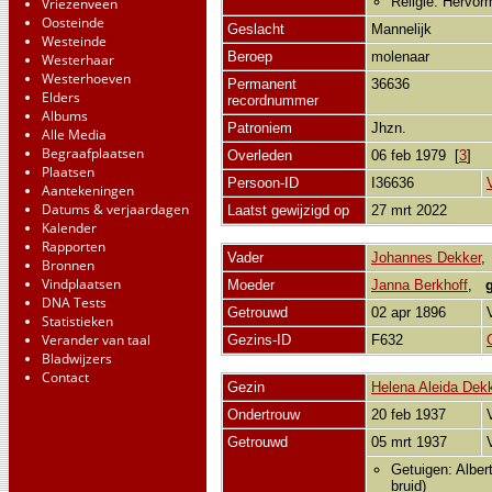
Religie: Hervor
Vriezenveen
Oosteinde
Geslacht
Mannelijk
Westeinde
Beroep
molenaar
Westerhaar
Westerhoeven
Permanent
36636
Elders
recordnummer
Albums
Patroniem
Jhzn.
Alle Media
Begraafplaatsen
Overleden
06 feb 1979 [
3
]
Plaatsen
Persoon-ID
I36636
Aantekeningen
Datums & verjaardagen
Laatst gewijzigd op
27 mrt 2022
Kalender
Rapporten
Vader
Johannes Dekker
Bronnen
Vindplaatsen
Moeder
Janna Berkhoff
,
DNA Tests
Getrouwd
02 apr 1896
Statistieken
Verander van taal
Gezins-ID
F632
Bladwijzers
Contact
Gezin
Helena Aleida Dek
Ondertrouw
20 feb 1937
Getrouwd
05 mrt 1937
Getuigen: Alber
bruid)