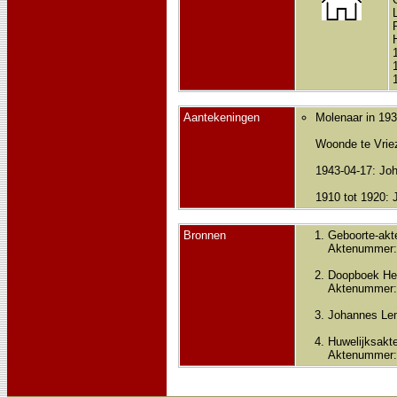
Aantekeningen
Molenaar in 193
Woonde te Vrie
1943-04-17: Joh
1910 tot 1920:
Bronnen
Geboorte-akt
Aktenummer:
Doopboek He
Aktenummer:
Johannes Le
Huwelijksakte
Aktenummer: