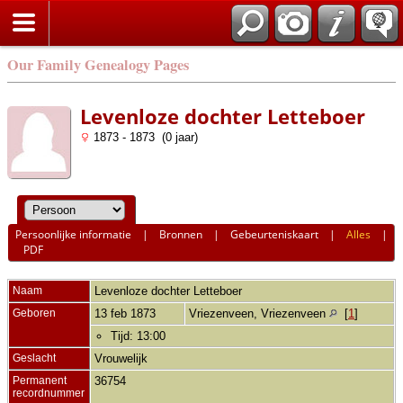
Our Family Genealogy Pages
Levenloze dochter Letteboer
1873 - 1873 (0 jaar)
Persoonlijke informatie
|
Bronnen
|
Gebeurteniskaart
|
Alles
|
PDF
Naam
Levenloze dochter
Letteboer
Geboren
13 feb 1873
Vriezenveen, Vriezenveen
[
1
]
Tijd: 13:00
Geslacht
Vrouwelijk
Permanent
36754
recordnummer