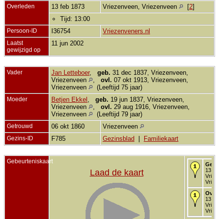
Overleden
13 feb 1873
Vriezenveen, Vriezenveen
[
2
]
Tijd: 13:00
Persoon-ID
I36754
Vriezenveners.nl
Laatst
11 jun 2002
gewijzigd op
Vader
Jan Letteboer
,
geb.
31 dec 1837, Vriezenveen,
Vriezenveen
,
ovl.
07 okt 1913, Vriezenveen,
Vriezenveen
(Leeftijd 75 jaar)
Moeder
Betjen Ekkel
,
geb.
19 jun 1837, Vriezenveen,
Vriezenveen
,
ovl.
29 aug 1916, Vriezenveen,
Vriezenveen
(Leeftijd 79 jaar)
Getrouwd
06 okt 1860
Vriezenveen
Gezins-ID
F785
Gezinsblad
|
Familiekaart
Gebeurteniskaart
Gebo
13 fe
Laad de kaart
Vriez
Vriez
Over
13 fe
Vriez
Vriez