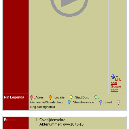
=
Link
naar
Google
Earth
Pin Legenda
: Adres
: Locatie
: Stad/Dorp
:
Gemeente/Graafschap
: Staat/Provincie
: Land
:
Nog niet ingesteld
Bronnen
Overlijdensakte.
Aktenummer: ovv-1873-15