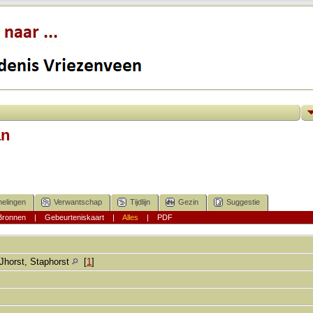
an
elingen
Verwantschap
Tijdlijn
Gezin
Suggestie
Bronnen
|
Gebeurteniskaart
|
Alles
|
PDF
IJhorst, Staphorst
[
1
]