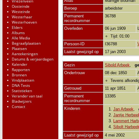
Alias
Marrigje Bouman
Vriezenveen
Oosteinde
Beroep
arbeidster
Westeinde
Permanent
36788
Westerhaar
recordnummer
Westerhoeven
Elders
Overleden
06 jun 1909
Albums
Tijd: 01:00
Alle Media
Begraafplaatsen
Persoon-ID
I36788
Plaatsen
Laatst gewijzigd op
17 jan 2003
Aantekeningen
Datums & verjaardagen
Kalender
Gezin
Sibold Arbeek
,
ge
Rapporten
Ondertrouw
08 dec 1850
Bronnen
Vindplaatsen
Tevens afkondi
DNA Tests
Getrouwd
11 apr 1851
Statistieken
Verander van taal
Permanent
13385
recordnummer
Bladwijzers
Contact
Kinderen
1.
Jan Arbeek
,
2.
Jantje Herbee
3.
Lammert Harb
4.
Sibolt Harbee
Laatst gewijzigd op
4 mei 2002