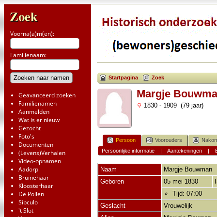
Zoek
Voorna(a)m(en):
Familienaam:
Startpagina
Zoek
Margje Bouwm
Geavanceerd zoeken
Familienamen
1830 - 1909 (79 jaar)
Aanmelden
Wat is er nieuw
Gezocht
Foto's
Persoon
Voorouders
Nakom
Documenten
Persoonlijke informatie
|
Aantekeningen
|
(Levens)Verhalen
Video-opnamen
Aadorp
Naam
Margje
Bouwman
Bruinehaar
Geboren
05 mei 1830
Kloosterhaar
De Pollen
Tijd: 07:00
Sibculo
Geslacht
Vrouwelijk
't Slot