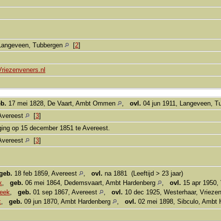
Langeveen, Tubbergen
[
2
]
Vriezenveners.nl
b.
17 mei 1828, De Vaart, Ambt Ommen
,
ovl.
04 jun 1911, Langeveen, 
Avereest
[
3
]
ging op 15 december 1851 te Avereest.
Avereest
[
3
]
geb.
18 feb 1859, Avereest
,
ovl.
na 1881 (Leeftijd > 23 jaar)
k
,
geb.
06 mei 1864, Dedemsvaart, Ambt Hardenberg
,
ovl.
15 apr 1950,
eek
,
geb.
01 sep 1867, Avereest
,
ovl.
10 dec 1925, Westerhaar, Vriez
k
,
geb.
09 jun 1870, Ambt Hardenberg
,
ovl.
02 mei 1898, Sibculo, Ambt