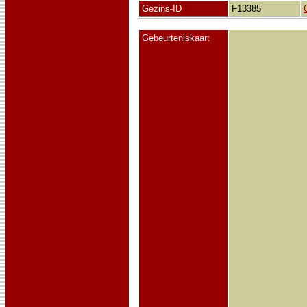
Gezins-ID
F13385
Gebeurteniskaart