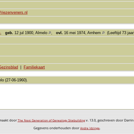
Vriezenveners.nl
n
,
geb.
12 jul 1900, Almelo
,
ovl.
16 mei 1974, Arnhem
(Leeftijd 73 jaa
Gezinsblad
|
Familiekaart
lo (27-06-1960).
emaakt door
v. 13.0, geschreven door Darri
The Next Generation of Genealogy Sitebuilding
Gegevens onderhouden door
.
Andre Idzinga