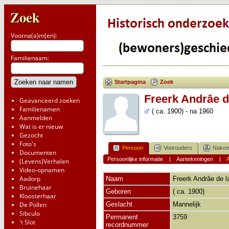
Zoek
Voorna(a)m(en):
Familienaam:
Startpagina
Zoek
Freerk Andrâe d
Geavanceerd zoeken
Familienamen
( ca. 1900) - na 1960
Aanmelden
Wat is er nieuw
Gezocht
Foto's
Persoon
Voorouders
Nakom
Documenten
Persoonlijke informatie
|
Aantekeningen
|
A
(Levens)Verhalen
Video-opnamen
Aadorp
Naam
Freerk Andrâe
de l
Bruinehaar
Geboren
( ca. 1900)
Kloosterhaar
De Pollen
Geslacht
Mannelijk
Sibculo
Permanent
3759
't Slot
recordnummer