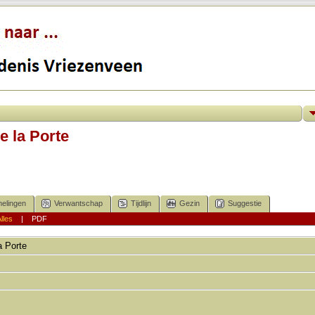
e la Porte
elingen
Verwantschap
Tijdlijn
Gezin
Suggestie
lles
|
PDF
a Porte