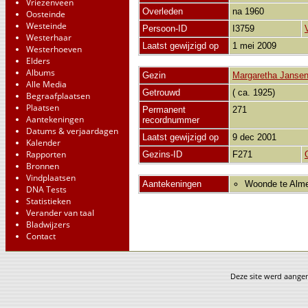
Vriezenveen
Overleden
na 1960
Oosteinde
Westeinde
Persoon-ID
I3759
Westerhaar
Laatst gewijzigd op
1 mei 2009
Westerhoeven
Elders
Albums
Gezin
Margaretha Janse
Alle Media
Getrouwd
( ca. 1925)
Begraafplaatsen
Plaatsen
Permanent
271
Aantekeningen
recordnummer
Datums & verjaardagen
Laatst gewijzigd op
9 dec 2001
Kalender
Rapporten
Gezins-ID
F271
Bronnen
Vindplaatsen
Aantekeningen
Woonde te Alme
DNA Tests
Statistieken
Verander van taal
Bladwijzers
Contact
Deze site werd aang