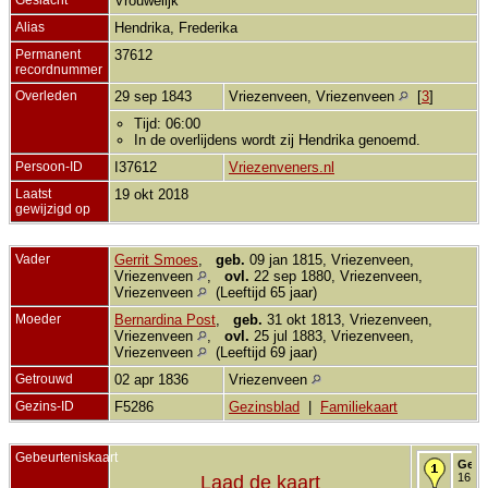
Vrouwelijk
Alias
Hendrika, Frederika
Permanent
37612
recordnummer
Overleden
29 sep 1843
Vriezenveen, Vriezenveen
[
3
]
Tijd: 06:00
In de overlijdens wordt zij Hendrika genoemd.
Persoon-ID
I37612
Vriezenveners.nl
Laatst
19 okt 2018
gewijzigd op
Vader
Gerrit Smoes
,
geb.
09 jan 1815, Vriezenveen,
Vriezenveen
,
ovl.
22 sep 1880, Vriezenveen,
Vriezenveen
(Leeftijd 65 jaar)
Moeder
Bernardina Post
,
geb.
31 okt 1813, Vriezenveen,
Vriezenveen
,
ovl.
25 jul 1883, Vriezenveen,
Vriezenveen
(Leeftijd 69 jaar)
Getrouwd
02 apr 1836
Vriezenveen
Gezins-ID
F5286
Gezinsblad
|
Familiekaart
Gebeurteniskaart
Gebo
16 de
Laad de kaart