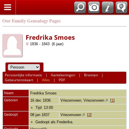
Our Family Genealogy Pages
Fredrika Smoes
1836 - 1843 (6 jaar)
Persoonlijke informatie
|
Aantekeningen
|
Bronnen
|
Gebeurteniskaart
|
Alles
|
PDF
Naam
Fredrika
Smoes
Geboren
16 dec 1836
Vriezenveen, Vriezenveen
[
1
]
Tijd: 13:00
Gedoopt
08 jan 1837
Vriezenveen
[
2
]
Gedoopt als Frederika.
Geslacht