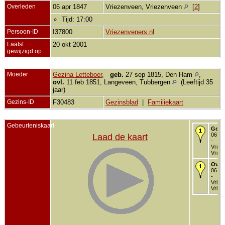
Overleden
06 apr 1847
Vriezenveen, Vriezenveen
[
2
]
Tijd: 17:00
Persoon-ID
I37800
Vriezenveners.nl
Laatst
20 okt 2001
gewijzigd op
Moeder
Gezina Letteboer
,
geb.
27 sep 1815, Den Ham
,
ovl.
11 feb 1851, Langeveen, Tubbergen
(Leeftijd 35
jaar)
Gezins-ID
F30483
Gezinsblad
|
Familiekaart
Gebeurteniskaart
Gebo
06 ap
Laad de kaart
-
Vriez
Vriez
Over
06 ap
-
Vriez
Vriez