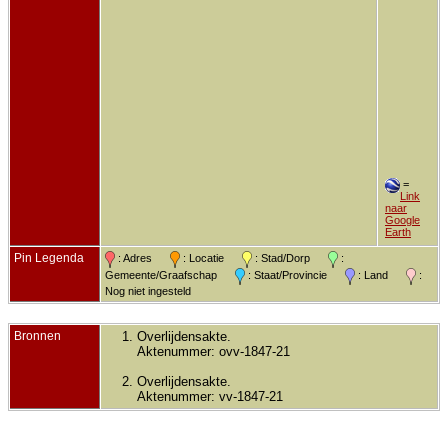
=
Link
naar
Google
Earth
Pin Legenda
: Adres
: Locatie
: Stad/Dorp
:
Gemeente/Graafschap
: Staat/Provincie
: Land
:
Nog niet ingesteld
Bronnen
Overlijdensakte.
Aktenummer: ovv-1847-21
Overlijdensakte.
Aktenummer: vv-1847-21