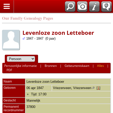
Our Family Genealogy Pages
Levenloze zoon Letteboer
1847 - 1847 (0 jaar)
Persoonlijke informatie
|
Bronnen
|
Gebeurteniskaart
|
Alles
|
PDF
Naam
Levenloze zoon
Letteboer
Geboren
06 apr 1847
Vriezenveen, Vriezenveen
[
1
]
Tijd: 17:00
Geslacht
Mannelijk
Permanent
37800
recordnummer