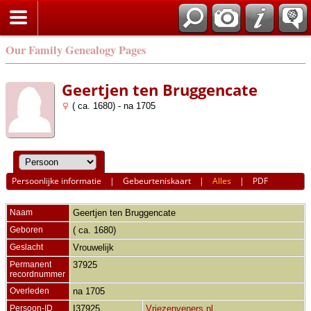
Our Family Genealogy Pages
Geertjen ten Bruggencate
( ca. 1680) - na 1705
Persoonlijke informatie
|
Gebeurteniskaart
|
Alles
|
PDF
Naam
Geertjen
ten Bruggencate
Geboren
( ca. 1680)
Geslacht
Vrouwelijk
Permanent
37925
recordnummer
Overleden
na 1705
Persoon-ID
I37925
Vriezenveners.nl