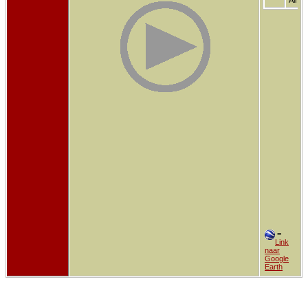
=
Link
naar
Google
Earth