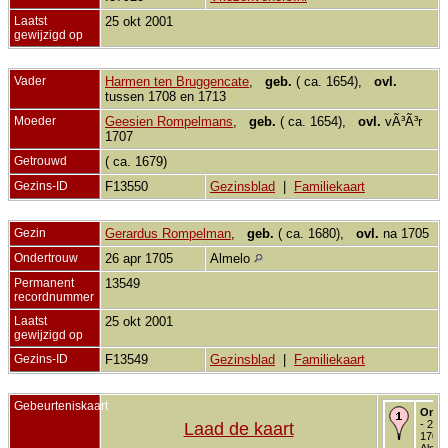
Laatst
25 okt 2001
gewijzigd op
Vader
Harmen ten Bruggencate
,
geb.
( ca. 1654),
ovl.
tussen 1708 en 1713
Moeder
Geesien Rompelmans
,
geb.
( ca. 1654),
ovl.
vÃ³Ã³r
1707
Getrouwd
( ca. 1679)
Gezins-ID
F13550
Gezinsblad
|
Familiekaart
Gezin
Gerardus Rompelman
,
geb.
( ca. 1680),
ovl.
na 1705
Ondertrouw
26 apr 1705
Almelo
Permanent
13549
recordnummer
Laatst
25 okt 2001
gewijzigd op
Gezins-ID
F13549
Gezinsblad
|
Familiekaart
Gebeurteniskaart
Onde
- 26 
Laad de kaart
1705 
Almel