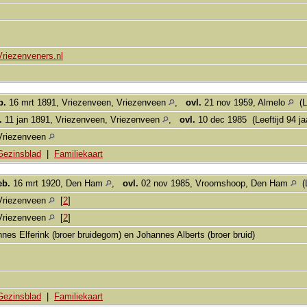
Vriezenveners.nl
b.
16 mrt 1891, Vriezenveen, Vriezenveen
,
ovl.
21 nov 1959, Almelo
(Le
.
11 jan 1891, Vriezenveen, Vriezenveen
,
ovl.
10 dec 1985 (Leeftijd 94 ja
Vriezenveen
Gezinsblad
|
Familiekaart
eb.
16 mrt 1920, Den Ham
,
ovl.
02 nov 1985, Vroomshoop, Den Ham
(L
Vriezenveen
[
2
]
Vriezenveen
[
2
]
nes Elferink (broer bruidegom) en Johannes Alberts (broer bruid)
Gezinsblad
|
Familiekaart