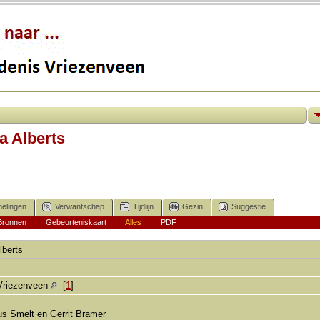
a Alberts
elingen
Verwantschap
Tijdlijn
Gezin
Suggestie
Bronnen
|
Gebeurteniskaart
|
Alles
|
PDF
lberts
Vriezenveen
[
1
]
us Smelt en Gerrit Bramer