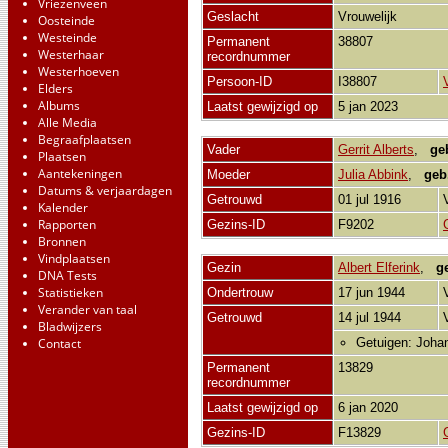
Vriezenveen
Geslacht
Vrouwelijk
Oosteinde
Westeinde
Permanent
38807
Westerhaar
recordnummer
Westerhoeven
Persoon-ID
I38807
Elders
Albums
Laatst gewijzigd op
5 jan 2023
Alle Media
Begraafplaatsen
Vader
Gerrit Alberts
,
ge
Plaatsen
Aantekeningen
Moeder
Julia Abbink
,
geb
Datums & verjaardagen
Getrouwd
01 jul 1916
Kalender
Rapporten
Gezins-ID
F9202
Bronnen
Vindplaatsen
Gezin
Albert Elferink
,
g
DNA Tests
Statistieken
Ondertrouw
17 jun 1944
Verander van taal
Getrouwd
14 jul 1944
Bladwijzers
Contact
Getuigen: Johan
Permanent
13829
recordnummer
Laatst gewijzigd op
6 jan 2020
Gezins-ID
F13829