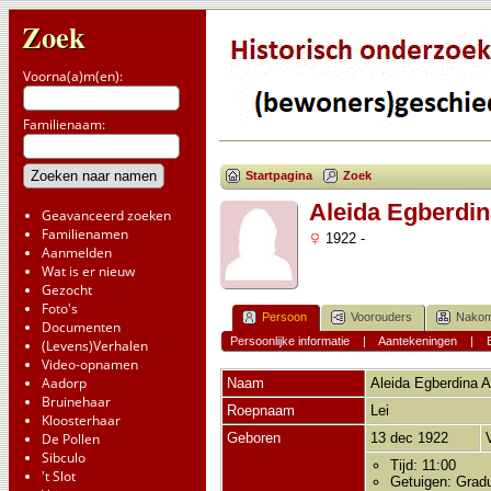
Zoek
Voorna(a)m(en):
Familienaam:
Startpagina
Zoek
Aleida Egberdin
Geavanceerd zoeken
Familienamen
1922 -
Aanmelden
Wat is er nieuw
Gezocht
Foto's
Persoon
Voorouders
Nakom
Documenten
Persoonlijke informatie
|
Aantekeningen
|
(Levens)Verhalen
Video-opnamen
Aadorp
Naam
Aleida Egberdina
A
Bruinehaar
Roepnaam
Lei
Kloosterhaar
De Pollen
Geboren
13 dec 1922
Sibculo
Tijd: 11:00
't Slot
Getuigen: Grad