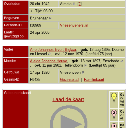
Overleden
20 okt 1942
Almelo
[
2
]
Tijd: 06:00
Begraven
Bruinehaar
Persoon-ID
I38989
Vriezenveners.nl
Laatst
24 apr 2005
gewijzigd op
Vader
Arie Johannes Evert Biglaar
,
geb.
13 aug 1895, Deurne
en Liessel
,
ovl.
12 nov 1970 (Leeftijd 75 jaar)
Moeder
Aleida Johanna Hèuve
,
geb.
13 mrt 1897, Enschede
,
ovl.
11 jun 1982, Hellendoorn
(Leeftijd 85 jaar)
Getrouwd
17 apr 1920
Vriezenveen
Gezins-ID
F9425
Gezinsblad
|
Familiekaart
Gebeurteniskaart
Gebo
27 fe
Laad de kaart
Vriez
Vriez
Over
20 ok
Almel
Begr