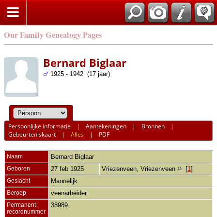
Our Family Genealogy Pages
Bernard Biglaar
1925 - 1942 (17 jaar)
Persoonlijke informatie
|
Aantekeningen
|
Bronnen
|
Gebeurteniskaart
|
Alles
|
PDF
Naam
Bernard
Biglaar
Geboren
27 feb 1925
Vriezenveen, Vriezenveen
[
1
]
Geslacht
Mannelijk
Beroep
veenarbeider
Permanent
38989
recordnummer