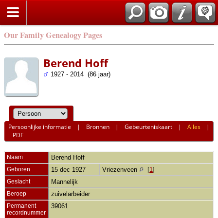
Our Family Genealogy Pages
Berend Hoff
1927 - 2014 (86 jaar)
Persoonlijke informatie
|
Bronnen
|
Gebeurteniskaart
|
Alles
|
PDF
Naam
Berend
Hoff
Geboren
15 dec 1927
Vriezenveen
[
1
]
Geslacht
Mannelijk
Beroep
zuivelarbeider
Permanent
39061
recordnummer