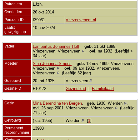
Patroniem
LJzn.
Overleden
26 okt 2014
Persoon-ID
I39061
Vriezenveners.nl
Laatst
10 nov 2024
gewijzigd op
Vader
Lambertus Johannes Hoff
,
geb.
31 okt 1899,
Vriezenveen, Vriezenveen
,
ovl.
na 1932 (Leeftijd >
34 jaar)
Moeder
Sina Johanna Smoes
,
geb.
13 nov 1899, Vriezenveen,
Vriezenveen
,
ovl.
09 apr 1932, Vriezenveen,
Vriezenveen
(Leeftijd 32 jaar)
Getrouwd
20 mrt 1925
Vriezenveen
Gezins-ID
F10172
Gezinsblad
|
Familiekaart
Gezin
Mina Berendina ten Bergen
,
geb.
1930, Wierden
,
ovl.
26 sep 2001, Vriezenveen, Vriezenveen
(Leeftijd
71 jaar)
Getrouwd
( ca. 1955)
Wierden
[
1
]
Permanent
13903
recordnummer
Kinderen