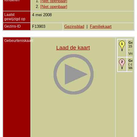
1.
[Niet openbaar]
2.
[Niet openbaar]
Laatst
4 mei 2008
gewijzigd op
Gezins-ID
F13903
Gezinsblad
|
Familiekaart
Gebeurteniskaart
Gebo
15 de
Laad de kaart
-
Vriez
Getr
( ca. 
Wier