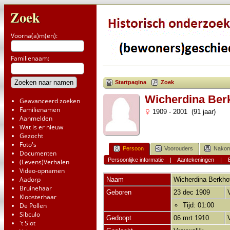
Zoek
Voorna(a)m(en):
Familienaam:
Startpagina
Zoek
Wicherdina Ber
Geavanceerd zoeken
Familienamen
1909 - 2001 (91 jaar)
Aanmelden
Wat is er nieuw
Gezocht
Foto's
Persoon
Voorouders
Nakom
Documenten
Persoonlijke informatie
|
Aantekeningen
|
(Levens)Verhalen
Video-opnamen
Aadorp
Naam
Wicherdina
Berkho
Bruinehaar
Geboren
23 dec 1909
Kloosterhaar
De Pollen
Tijd: 01:00
Sibculo
Gedoopt
06 mrt 1910
't Slot