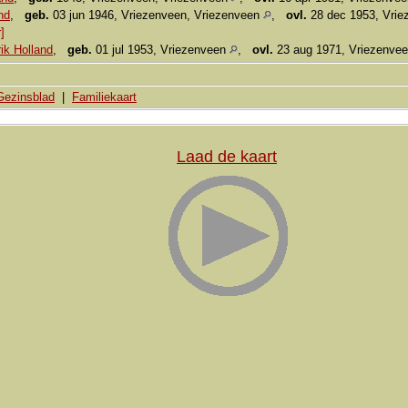
nd
,
geb.
03 jun 1946, Vriezenveen, Vriezenveen
,
ovl.
28 dec 1953, Vrie
]
ik Holland
,
geb.
01 jul 1953, Vriezenveen
,
ovl.
23 aug 1971, Vriezenve
Gezinsblad
|
Familiekaart
Laad de kaart