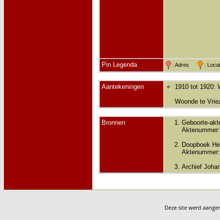
Pin Legenda
: Adres
: Loc
Aantekeningen
1910 tot 1920: 
Woonde te Vrie
Bronnen
Geboorte-akt
Aktenummer:
Doopboek He
Aktenummer:
Archief Joha
Deze site werd aang