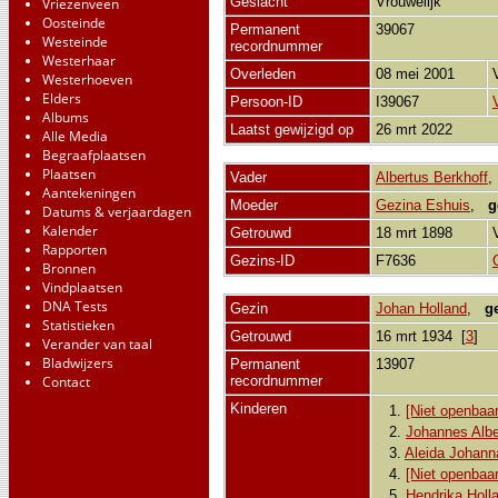
Geslacht
Vrouwelijk
Vriezenveen
Oosteinde
Permanent
39067
Westeinde
recordnummer
Westerhaar
Overleden
08 mei 2001
Westerhoeven
Elders
Persoon-ID
I39067
Albums
Laatst gewijzigd op
26 mrt 2022
Alle Media
Begraafplaatsen
Plaatsen
Vader
Albertus Berkhoff
Aantekeningen
Moeder
Gezina Eshuis
,
g
Datums & verjaardagen
Kalender
Getrouwd
18 mrt 1898
Rapporten
Gezins-ID
F7636
Bronnen
Vindplaatsen
DNA Tests
Gezin
Johan Holland
,
g
Statistieken
Getrouwd
16 mrt 1934 [
3
]
Verander van taal
Bladwijzers
Permanent
13907
Contact
recordnummer
Kinderen
1.
[Niet openbaar
2.
Johannes Albe
3.
Aleida Johann
4.
[Niet openbaar
5.
Hendrika Holl