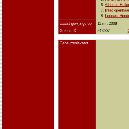
6.
Albertus Holla
7.
[Niet openbaar
8.
Leonard Hendr
Laatst gewijzigd op
11 mrt 2008
Gezins-ID
F13907
Gebeurteniskaart