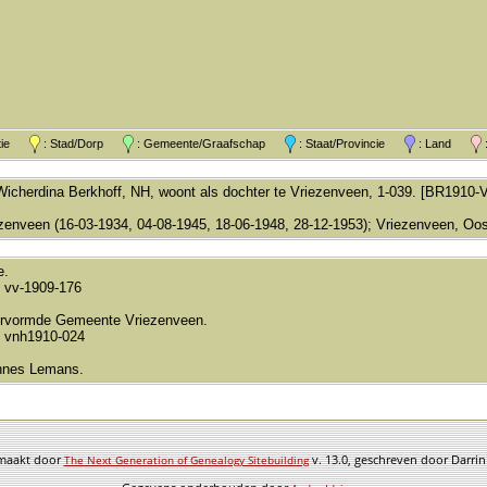
atie
: Stad/Dorp
: Gemeente/Graafschap
: Staat/Provincie
: Land
:
Wicherdina Berkhoff, NH, woont als dochter te Vriezenveen, 1-039. [BR1910
zenveen (16-03-1934, 04-08-1945, 18-06-1948, 28-12-1953); Vriezenveen, Oo
e.
 vv-1909-176
rvormde Gemeente Vriezenveen.
 vnh1910-024
nnes Lemans.
emaakt door
v. 13.0, geschreven door Darri
The Next Generation of Genealogy Sitebuilding