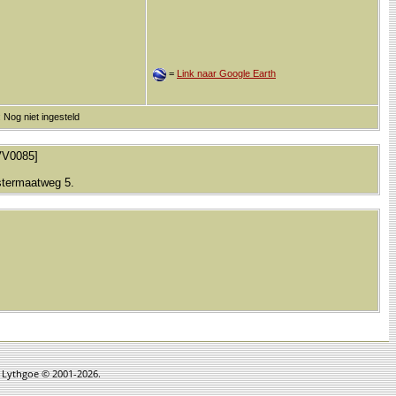
=
Link naar Google Earth
 Nog niet ingesteld
-VV0085]
stermaatweg 5.
n Lythgoe © 2001-2026.