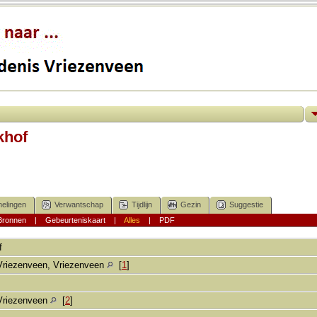
khof
elingen
Verwantschap
Tijdlijn
Gezin
Suggestie
Bronnen
|
Gebeurteniskaart
|
Alles
|
PDF
f
Vriezenveen, Vriezenveen
[
1
]
Vriezenveen
[
2
]