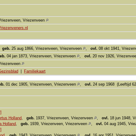
Vriezenveen, Vriezenveen
Vriezenveners.nl
,
geb.
25 aug 1866, Vriezenveen, Vriezenveen
,
ovl.
08 okt 1941, Vrieze
eb.
04 jan 1873, Vriezenveen, Vriezenveen
,
ovl.
20 nov 1926, Vriezenve
Vriezenveen
Gezinsblad
|
Familiekaart
eb.
01 dec 1905, Vriezenveen, Vriezenveen
,
ovl.
24 sep 1968 (Leeftijd 62
]
rtus Holland
,
geb.
1937, Vriezenveen, Vriezenveen
,
ovl.
18 jun 1948, V
a Holland
,
geb.
1939, Vriezenveen, Vriezenveen
,
ovl.
04 aug 1945, Vri
]
and
,
geb.
1943, Vriezenveen, Vriezenveen
,
ovl.
16 apr 1951, Vriezenve