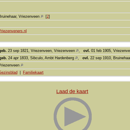
Bruinehaar, Vriezenveen
[
2
]
Vriezenveners.nl
geb.
23 sep 1821, Vriezenveen, Vriezenveen
,
ovl.
01 feb 1905, Vriezenv
geb.
24 apr 1833, Sibculo, Ambt Hardenberg
,
ovl.
22 sep 1910, Bruinehaa
Vriezenveen
Gezinsblad
|
Familiekaart
Laad de kaart