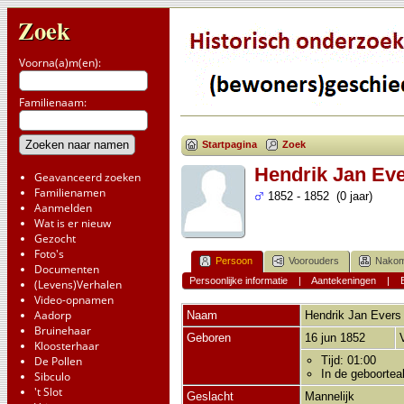
Zoek
Voorna(a)m(en):
Familienaam:
Startpagina
Zoek
Hendrik Jan Ev
Geavanceerd zoeken
Familienamen
1852 - 1852 (0 jaar)
Aanmelden
Wat is er nieuw
Gezocht
Foto's
Persoon
Voorouders
Nakom
Documenten
Persoonlijke informatie
|
Aantekeningen
|
(Levens)Verhalen
Video-opnamen
Aadorp
Naam
Hendrik Jan
Evers
Bruinehaar
Geboren
16 jun 1852
Kloosterhaar
De Pollen
Tijd: 01:00
In de geboortea
Sibculo
't Slot
Geslacht
Mannelijk