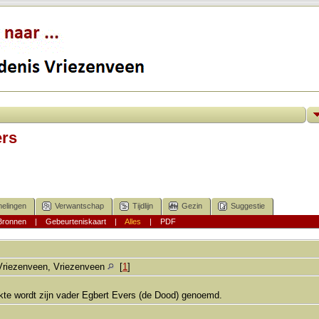
ers
elingen
Verwantschap
Tijdlijn
Gezin
Suggestie
Bronnen
|
Gebeurteniskaart
|
Alles
|
PDF
Vriezenveen, Vriezenveen
[
1
]
kte wordt zijn vader Egbert Evers (de Dood) genoemd.