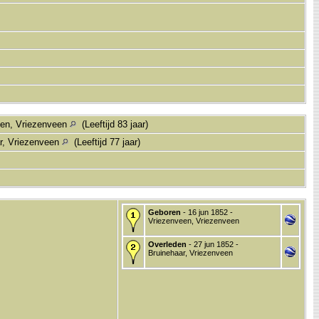
een, Vriezenveen
(Leeftijd 83 jaar)
r, Vriezenveen
(Leeftijd 77 jaar)
Geboren
- 16 jun 1852 -
Vriezenveen, Vriezenveen
Overleden
- 27 jun 1852 -
Bruinehaar, Vriezenveen