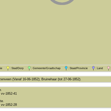
atie
: Stad/Dorp
: Gemeente/Graafschap
: Staat/Provincie
: Land
:
enveen (Vanaf 16-06-1852); Bruinehaar (tot 27-06-1852).
e.
 vv-1852-41
te.
 vv-1852-28