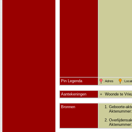
Pin Legenda
: Adres
: Loc
Aantekeningen
Woonde te Vriez
Bronnen
Geboorte-akt
Aktenummer:
Overlijdensak
Aktenummer: