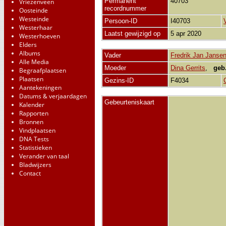
Permanent
40703
Vriezenveen
recordnummer
Oosteinde
Westeinde
Persoon-ID
I40703
Westerhaar
Laatst gewijzigd op
5 apr 2020
Westerhoeven
Elders
Albums
Vader
Fredrik Jan Janse
Alle Media
Moeder
Dina Gerrits
,
geb
Begraafplaatsen
Plaatsen
Gezins-ID
F4034
Aantekeningen
Datums & verjaardagen
Gebeurteniskaart
Kalender
Rapporten
Bronnen
Vindplaatsen
DNA Tests
Statistieken
Verander van taal
Bladwijzers
Contact