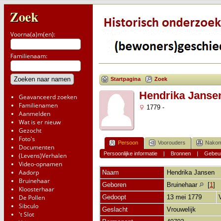
Zoek
Voorna(a)m(en):
Familienaam:
Startpagina
Zoek
Hendrika Janse
Geavanceerd zoeken
Familienamen
1779 -
Aanmelden
Wat is er nieuw
Gezocht
Foto's
Persoon
Voorouders
Nakom
Documenten
Persoonlijke informatie
|
Bronnen
|
Gebeur
(Levens)Verhalen
Video-opnamen
Aadorp
Naam
Hendrika
Jansen
Bruinehaar
Geboren
Bruinehaar
[
1
]
Kloosterhaar
De Pollen
Gedoopt
13 mei 1779
Sibculo
Geslacht
Vrouwelijk
't Slot