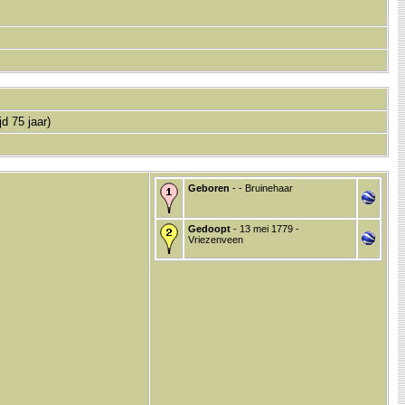
jd 75 jaar)
Geboren
- - Bruinehaar
Gedoopt
- 13 mei 1779 -
Vriezenveen