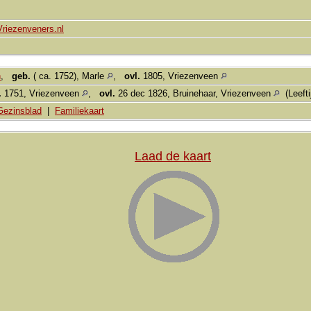
Vriezenveners.nl
n
,
geb.
( ca. 1752), Marle
,
ovl.
1805, Vriezenveen
.
1751, Vriezenveen
,
ovl.
26 dec 1826, Bruinehaar, Vriezenveen
(Leefti
Gezinsblad
|
Familiekaart
Laad de kaart