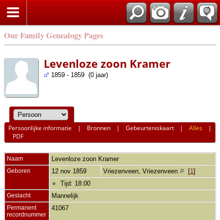
Our Family Genealogy Pages
Levenloze zoon Kramer
1859 - 1859 (0 jaar)
Persoonlijke informatie
|
Bronnen
|
Gebeurteniskaart
|
Alles
|
PDF
Naam
Levenloze zoon
Kramer
Geboren
12 nov 1859
Vriezenveen, Vriezenveen
[
1
]
Tijd: 18:00
Geslacht
Mannelijk
Permanent
41067
recordnummer