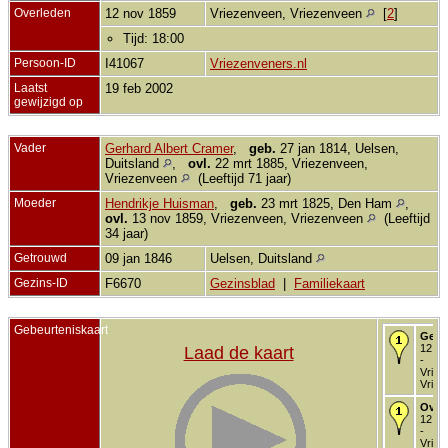
Overleden
12 nov 1859
Vriezenveen, Vriezenveen
[
2
]
Tijd: 18:00
Persoon-ID
I41067
Vriezenveners.nl
Laatst
19 feb 2002
gewijzigd op
Vader
Gerhard Albert Cramer
,
geb.
27 jan 1814, Uelsen,
Duitsland
,
ovl.
22 mrt 1885, Vriezenveen,
Vriezenveen
(Leeftijd 71 jaar)
Moeder
Hendrikje Huisman
,
geb.
23 mrt 1825, Den Ham
,
ovl.
13 nov 1859, Vriezenveen, Vriezenveen
(Leeftijd
34 jaar)
Getrouwd
09 jan 1846
Uelsen, Duitsland
Gezins-ID
F6670
Gezinsblad
|
Familiekaart
Gebeurteniskaart
Gebo
12 no
Laad de kaart
-
Vriez
Vriez
Over
12 no
-
Vriez