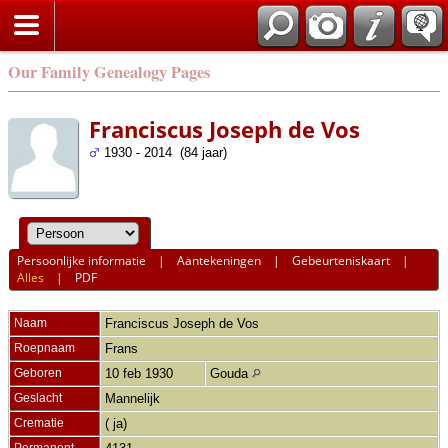
Our Family Genealogy Pages
Franciscus Joseph de Vos
1930 - 2014 (84 jaar)
Persoonlijke informatie
|
Aantekeningen
|
Gebeurteniskaart
|
Alles
|
PDF
Naam
Franciscus Joseph
de Vos
Roepnaam
Frans
Geboren
10 feb 1930
Gouda
Geslacht
Mannelijk
Crematie
( ja)
Permanent