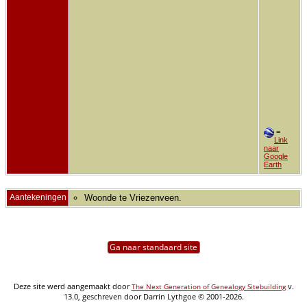
=
Link
naar
Google
Earth
Aantekeningen
Woonde te Vriezenveen.
Ga naar standaard site
Deze site werd aangemaakt door
v.
The Next Generation of Genealogy Sitebuilding
13.0, geschreven door Darrin Lythgoe © 2001-2026.