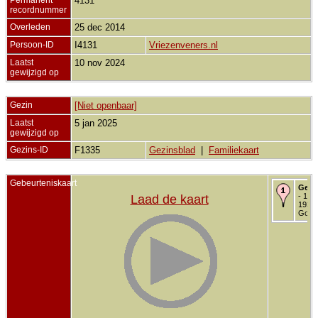
4131
recordnummer
Overleden
25 dec 2014
Persoon-ID
I4131
Vriezenveners.nl
Laatst
10 nov 2024
gewijzigd op
Gezin
[Niet openbaar]
Laatst
5 jan 2025
gewijzigd op
Gezins-ID
F1335
Gezinsblad
|
Familiekaart
Gebeurteniskaart
Gebo
- 10 f
Laad de kaart
1930 
Goud