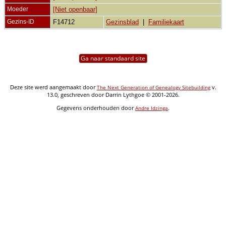
Moeder
[Niet openbaar]
Gezins-ID
F14712
Gezinsblad
|
Familiekaart
Ga naar standaard site
Deze site werd aangemaakt door
v.
The Next Generation of Genealogy Sitebuilding
13.0, geschreven door Darrin Lythgoe © 2001-2026.
Gegevens onderhouden door
.
Andre Idzinga