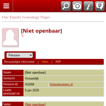
Our Family Genealogy Pages
[Niet openbaar]
Persoonlijke informatie
|
Alles
|
PDF
Naam
[Niet openbaar]
Geslacht
Vrouwelijk
Persoon-ID
I41658
Vriezenveners.nl
Laatst
5 jan 2025
gewijzigd op
Vader
[Niet openbaar]