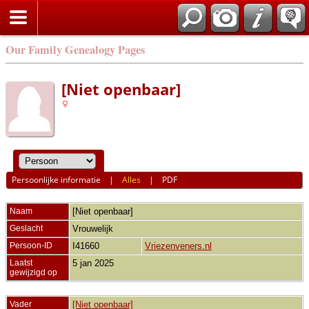
Our Family Genealogy Pages
[Niet openbaar]
Persoonlijke informatie
|
Alles
|
PDF
Naam
[Niet openbaar]
Geslacht
Vrouwelijk
Persoon-ID
I41660
Vriezenveners.nl
Laatst
5 jan 2025
gewijzigd op
Vader
[Niet openbaar]