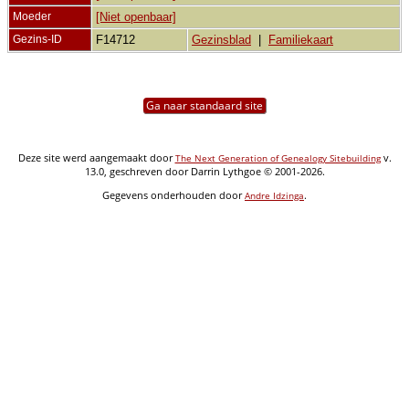
Moeder
[Niet openbaar]
Gezins-ID
F14712
Gezinsblad
|
Familiekaart
Ga naar standaard site
Deze site werd aangemaakt door
v.
The Next Generation of Genealogy Sitebuilding
13.0, geschreven door Darrin Lythgoe © 2001-2026.
Gegevens onderhouden door
.
Andre Idzinga