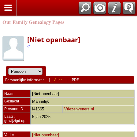
Our Family Genealogy Pages
[Niet openbaar]
Persoonlijke informatie
|
Alles
|
PDF
Naam
[Niet openbaar]
Geslacht
Mannelijk
Persoon-ID
I41665
Vriezenveners.nl
Laatst
5 jan 2025
gewijzigd op
Vader
[Niet openbaar]