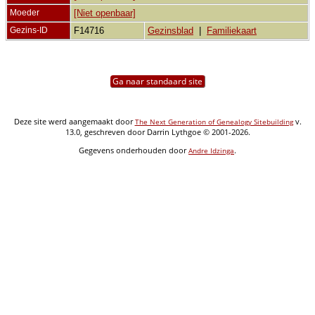
Moeder
[Niet openbaar]
Gezins-ID
F14716
Gezinsblad
|
Familiekaart
Ga naar standaard site
Deze site werd aangemaakt door
v.
The Next Generation of Genealogy Sitebuilding
13.0, geschreven door Darrin Lythgoe © 2001-2026.
Gegevens onderhouden door
.
Andre Idzinga