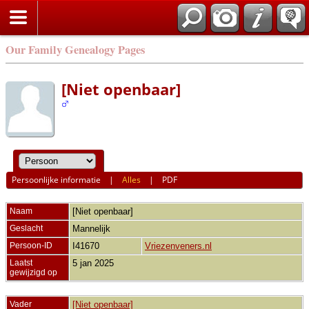
Our Family Genealogy Pages
[Niet openbaar]
Persoonlijke informatie
|
Alles
|
PDF
Naam
[Niet openbaar]
Geslacht
Mannelijk
Persoon-ID
I41670
Vriezenveners.nl
Laatst
5 jan 2025
gewijzigd op
Vader
[Niet openbaar]