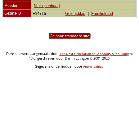
Moeder
[Niet openbaar]
Gezins-ID
F14716
Gezinsblad
|
Familiekaart
Ga naar standaard site
Deze site werd aangemaakt door
v.
The Next Generation of Genealogy Sitebuilding
13.0, geschreven door Darrin Lythgoe © 2001-2026.
Gegevens onderhouden door
.
Andre Idzinga