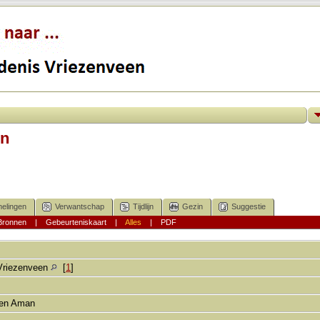
en
elingen
Verwantschap
Tijdlijn
Gezin
Suggestie
Bronnen
|
Gebeurteniskaart
|
Alles
|
PDF
Vriezenveen
[
1
]
gjen Aman