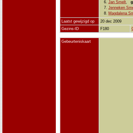
6.
Jan Smelt
,
g
7.
Jenneken Sme
8.
Magdalena Sm
Laatst gewijzigd op
20 dec 2009
Gezins-ID
F180
Gebeurteniskaart