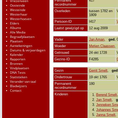
Permanent
417
Vriezenveen
recordnummer
Oosteinde
Westeinde
Overleden
tussen 1782 en
Westerhaar
1809
Westerhoeven
Persoon-ID
I417
Elders
Albums
Laatst gewijzigd op
12 aug 2009
Alle Media
Begraafplaatsen
Vader
Jan Aman
,
ged.
0
Plaatsen
Aantekeningen
Moeder
Metjen Claassen
Datums & verjaardagen
Getrouwd
24 okt 1728
Kalender
Rapporten
Gezins-ID
F4285
Bronnen
Vindplaatsen
Gezin
Gerrit Smelt
,
ged
DNA Tests
Statistieken
Ondertrouw
19 okt 1765
Verander van taal
Permanent
180
Bladwijzers
recordnummer
Contact
Kinderen
1.
Berend Smelt
2.
Jan Smelt
,
g
3.
Jenneken Sme
4.
Johannes Sme
5.
Janna Smelt