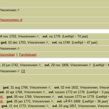
Vriezenveen
Vriezenveners.nl
4 nov 1703, Vriezenveen
,
ovl.
na 1776 (Leeftijd ~ 74 jaar)
,
ged.
02 dec 1703, Vriezenveen
,
ovl.
na 1749 (Leeftijd ~ 47 jaar)
Vriezenveen
Gezinsblad
|
Familiekaart
.
10 jun 1742, Vriezenveen
,
ovl.
29 nov 1809, Vriezenveen
(Leeftijd ~ 
Vriezenveen
[
2
]
,
ged.
31 aug 1766, Vriezenveen
,
ovl.
02 mei 1832, Vriezenveen, Vriez
ed.
10 apr 1768, Vriezenveen
,
ovl.
tussen 1772 en 1776 (Leeftijd ~ 3 jaa
lt
,
ged.
05 nov 1769, Vriezenveen
,
ovl.
tussen 1773 en 1779 (Leeftijd ~
lt
,
ged.
05 jan 1772, Vriezenveen
,
ovl.
vÃ³Ã³r 1809 (Leeftijd ~ 36 jaar)
,
ged.
21 mrt 1773, Vriezenveen
,
ovl.
03 aug 1857, Vriezenveen, Vrieze