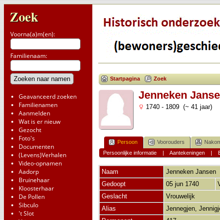
Zoek
Voorna(a)m(en):
Familienaam:
Startpagina
Zoek
Jenneken Jans
Geavanceerd zoeken
Familienamen
1740 - 1809 (~ 41 jaar)
Aanmelden
Wat is er nieuw
Gezocht
Foto's
Persoon
Voorouders
Nakom
Documenten
Persoonlijke informatie
|
Aantekeningen
|
(Levens)Verhalen
Video-opnamen
Aadorp
Naam
Jenneken
Jansen
Bruinehaar
Gedoopt
05 jun 1740
Kloosterhaar
De Pollen
Geslacht
Vrouwelijk
Sibculo
Alias
Jennegjen, Jenni
't Slot