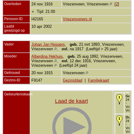
Overleden
24 nov 1916
Vriezenveen, Vriezenveen
[
2
]
Tijd: 21:00
Persoon-ID
I42165
Vriezenveners.nl
Laatst
10 apr 2002
gewijzigd op
Vader
Johan Jan Hospers
,
geb.
21 mrt 1893, Vriezenveen,
Vriezenveen
,
ovl.
na 1917 (Leeftijd > 25 jaar)
Moeder
Alberdina Hekhuis
,
geb.
25 aug 1892, Vriezenveen,
Vriezenveen
,
ovl.
12 dec 1916, Vriezenveen,
Vriezenveen
(Leeftijd 24 jaar)
Getrouwd
20 nov 1915
Vriezenveen
Gezins-ID
F9147
Gezinsblad
|
Familiekaart
Gebeurteniskaart
Gebo
24 no
Laad de kaart
-
Vriez
Vriez
Over
24 no
-
Vriez
Vriez