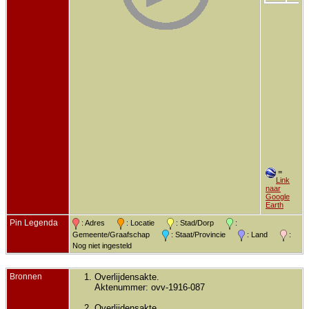
=
Link
naar
Google
Earth
Pin Legenda
: Adres
: Locatie
: Stad/Dorp
:
Gemeente/Graafschap
: Staat/Provincie
: Land
:
Nog niet ingesteld
Bronnen
Overlijdensakte.
Aktenummer: ovv-1916-087
Overlijdensakte.