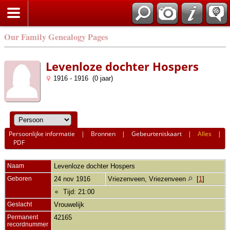
Our Family Genealogy Pages
Levenloze dochter Hospers
1916 - 1916 (0 jaar)
Persoonlijke informatie
|
Bronnen
|
Gebeurteniskaart
|
Alles
|
PDF
Naam
Levenloze dochter
Hospers
Geboren
24 nov 1916
Vriezenveen, Vriezenveen
[
1
]
Tijd: 21:00
Geslacht
Vrouwelijk
Permanent
42165
recordnummer