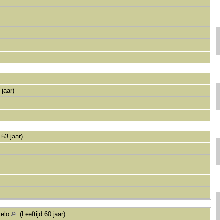
 jaar)
 53 jaar)
melo
(Leeftijd 60 jaar)