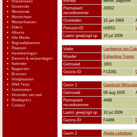
Beroep
wever, dagloner
Vriezenveen
Oosteinde
Permanent
43552
Westeinde
recordnummer
Westerhaar
Overleden
15 jan 1869
Westerhoeven
Elders
Persoon-ID
I43552
Albums
Laatst gewijzigd op
10 jul 2009
Alle Media
Begraafplaatsen
Plaatsen
Vader
Lambertus ten Cat
Aantekeningen
Moeder
Egberdina Tromp
Datums & verjaardagen
Kalender
Getrouwd
1801
Rapporten
Gezins-ID
F13281
Bronnen
Vindplaatsen
DNA Tests
Gezin 1
Geertruid Hiltjesd
Statistieken
Getrouwd
08 aug 1835
Verander van taal
Bladwijzers
Permanent
4488
Contact
recordnummer
Laatst gewijzigd op
10 jul 2009
Gezins-ID
F4488
Gezin 2
Aleida Letteboer
,