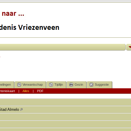
e
elingen
Verwantschap
Tijdlijn
Gezin
Suggestie
teniskaart
|
Alles
|
PDF
Stad Almelo