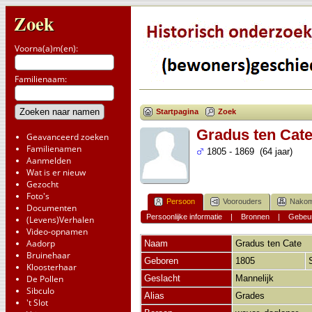
Zoek
Voorna(a)m(en):
Familienaam:
Startpagina
Zoek
Gradus ten Cat
Geavanceerd zoeken
Familienamen
1805 - 1869 (64 jaar)
Aanmelden
Wat is er nieuw
Gezocht
Foto's
Persoon
Voorouders
Nakom
Documenten
Persoonlijke informatie
|
Bronnen
|
Gebeur
(Levens)Verhalen
Video-opnamen
Aadorp
Naam
Gradus
ten Cate
Bruinehaar
Geboren
1805
Kloosterhaar
De Pollen
Geslacht
Mannelijk
Sibculo
Alias
Grades
't Slot