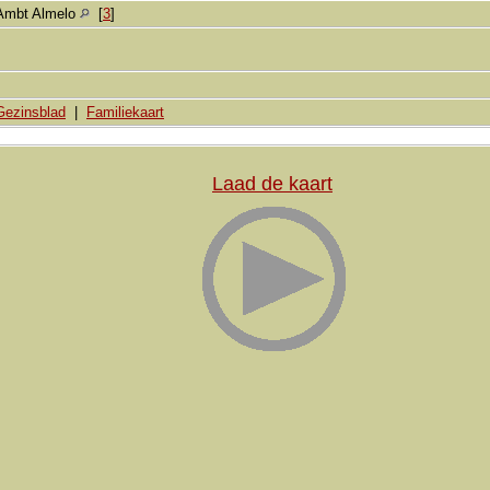
Ambt Almelo
[
3
]
Gezinsblad
|
Familiekaart
Laad de kaart