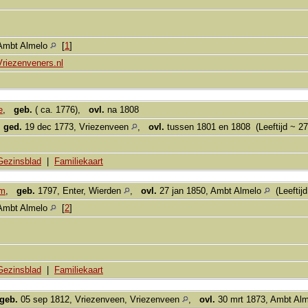
Ambt Almelo
[
1
]
Vriezenveners.nl
e
,
geb.
( ca. 1776),
ovl.
na 1808
,
ged.
19 dec 1773, Vriezenveen
,
ovl.
tussen 1801 en 1808 (Leeftijd ~ 27
Gezinsblad
|
Familiekaart
am
,
geb.
1797, Enter, Wierden
,
ovl.
27 jan 1850, Ambt Almelo
(Leeftijd
Ambt Almelo
[
2
]
Gezinsblad
|
Familiekaart
geb.
05 sep 1812, Vriezenveen, Vriezenveen
,
ovl.
30 mrt 1873, Ambt Al