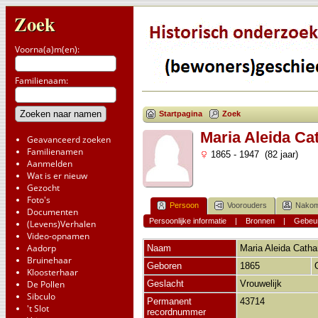
Zoek
Voorna(a)m(en):
Familienaam:
Startpagina
Zoek
Maria Aleida Ca
Geavanceerd zoeken
Familienamen
1865 - 1947 (82 jaar)
Aanmelden
Wat is er nieuw
Gezocht
Foto's
Persoon
Voorouders
Nakom
Documenten
Persoonlijke informatie
|
Bronnen
|
Gebeur
(Levens)Verhalen
Video-opnamen
Aadorp
Naam
Maria Aleida Catha
Bruinehaar
Geboren
1865
Kloosterhaar
De Pollen
Geslacht
Vrouwelijk
Sibculo
Permanent
43714
't Slot
recordnummer