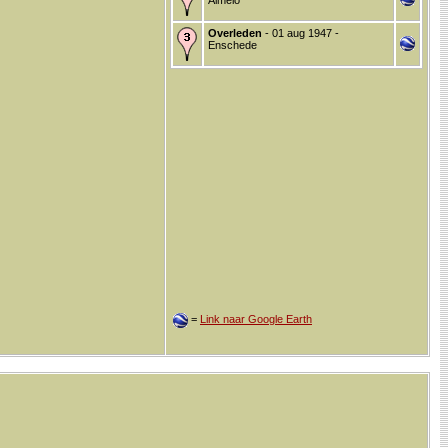
Almelo
Overleden
- 01 aug 1947 -
Enschede
=
Link naar Google Earth