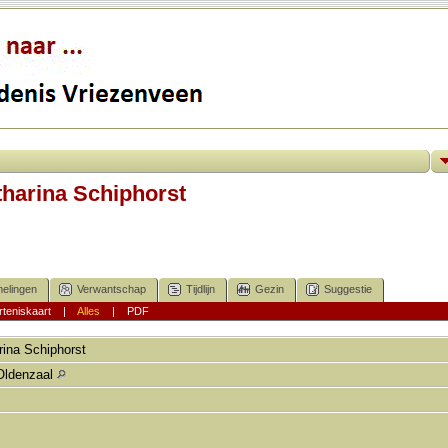
tharina Schiphorst
elingen
Verwantschap
Tijdlijn
Gezin
Suggestie
teniskaart
|
Alles
|
PDF
rina
Schiphorst
Oldenzaal