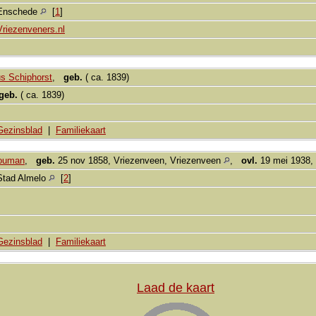
Enschede
[
1
]
Vriezenveners.nl
s Schiphorst
,
geb.
( ca. 1839)
geb.
( ca. 1839)
Gezinsblad
|
Familiekaart
Bouman
,
geb.
25 nov 1858, Vriezenveen, Vriezenveen
,
ovl.
19 mei 1938,
Stad Almelo
[
2
]
Gezinsblad
|
Familiekaart
Laad de kaart