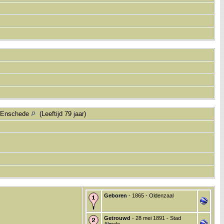
 Enschede
(Leeftijd 79 jaar)
Geboren
- 1865 - Oldenzaal
Getrouwd
- 28 mei 1891 - Stad