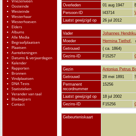
Vriezenveen
Overleden
01 aug 1947
Oosteinde
Westeinde
Persoon-ID
I43714
Westerhaar
Laatst gewijzigd op
26 jul 2012
Westerhoeven
Elders
Albums
Vader
Johannes Hendriku
Alle Media
Moeder
Hermina Tiethof
,
Begraafplaatsen
Plaatsen
Getrouwd
( ca. 1864)
Aantekeningen
Gezins-ID
F15257
Datums & verjaardagen
Kalender
Rapporten
Gezin
Antonius Petrus 
Bronnen
Getrouwd
28 mei 1891
Vindplaatsen
DNA Tests
Permanent
15256
Statistieken
recordnummer
Verander van taal
Laatst gewijzigd op
18 jul 2002
Bladwijzers
Contact
Gezins-ID
F15256
Gebeurteniskaart