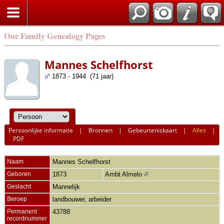
Our Family Genealogy Pages
Mannes Schelfhorst
1873 - 1944 (71 jaar)
Persoonlijke informatie
|
Bronnen
|
Gebeurteniskaart
|
Alles
|
PDF
Naam
Mannes
Schelfhorst
Geboren
1873
Ambt Almelo
Geslacht
Mannelijk
Beroep
landbouwer, arbeider
Permanent
43788
recordnummer