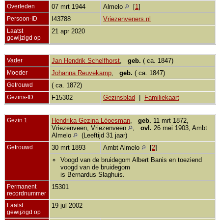
Overleden
07 mrt 1944
Almelo
[
1
]
Persoon-ID
I43788
Vriezenveners.nl
Laatst
21 apr 2020
gewijzigd op
Vader
Jan Hendrik Schelfhorst
,
geb.
( ca. 1847)
Moeder
Johanna Reuvekamp
,
geb.
( ca. 1847)
Getrouwd
( ca. 1872)
Gezins-ID
F15302
Gezinsblad
|
Familiekaart
Gezin 1
Hendrika Gezina Lèoesman
,
geb.
11 mrt 1872,
Vriezenveen, Vriezenveen
,
ovl.
26 mei 1903, Ambt
Almelo
(Leeftijd 31 jaar)
Getrouwd
30 mrt 1893
Ambt Almelo
[
2
]
Voogd van de bruidegom Albert Banis en toeziend
voogd van de bruidegom
is Bernardus Slaghuis.
Permanent
15301
recordnummer
Laatst
19 jul 2002
gewijzigd op