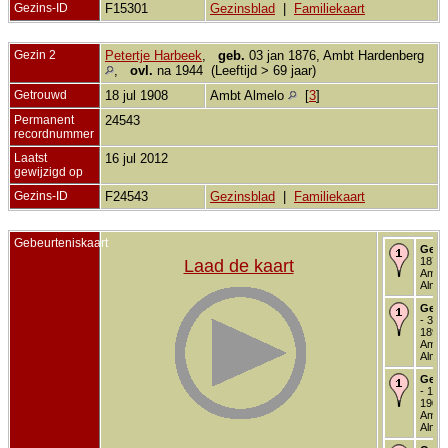
Gezins-ID
F15301
Gezinsblad
|
Familiekaart
Gezin 2
Petertje Harbeek
,
geb.
03 jan 1876, Ambt Hardenberg
,
ovl.
na 1944 (Leeftijd > 69 jaar)
Getrouwd
18 jul 1908
Ambt Almelo
[
3
]
Permanent
24543
recordnummer
Laatst
16 jul 2012
gewijzigd op
Gezins-ID
F24543
Gezinsblad
|
Familiekaart
Gebeurteniskaart
Gebo
1873 
Laad de kaart
Ambt
Almel
Getr
- 30 
1893 
Ambt
Almel
Getr
- 18 ju
1908 
Ambt
Almel