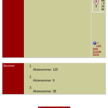
Over
- 07 
1944 
Almel
=
Link
naar
Google
Earth
Bronnen
.
Aktenummer: 125
.
Aktenummer: 8
.
Aktenummer: 38